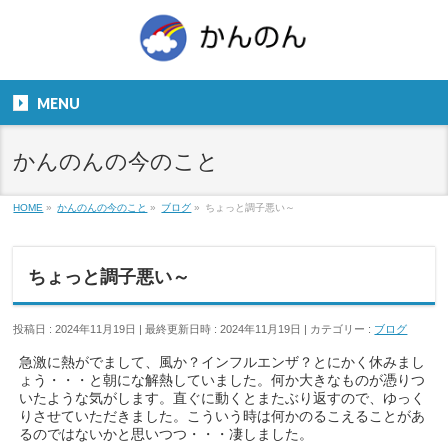
お気軽にお問い合わせください。
TEL
06-6831-5799
MENU
９：００～１８：００
かんのんの今のこと
HOME
»
かんのんの今のこと
»
ブログ
»
ちょっと調子悪い～
ちょっと調子悪い～
投稿日 : 2024年11月19日
最終更新日時 : 2024年11月19日
カテゴリー :
ブログ
急激に熱がでまして、風か？インフルエンザ？とにかく休みまし
ょう・・・と朝にな解熱していました。何か大きなものが憑りつ
いたような気がします。直ぐに動くとまたぶり返すので、ゆっく
りさせていただきました。こういう時は何かのるこえることがあ
るのではないかと思いつつ・・・凄しました。