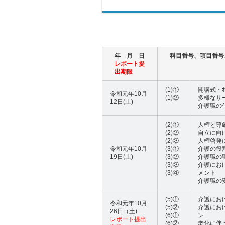
年 月 日
科目番号、項目番号
レポート提
出期限
(1)①
開講式・ｵﾘ
令和元年10月
(1)②
多様なサ
12日(土)
介護職の
(2)①
人権と尊
(2)②
自立に向
(2)③
人権啓発
令和元年10月
(3)①
介護の役
19日(土)
(3)②
介護職の
(3)③
介護にお
(3)④
メント
介護職の
(5)①
介護にお
令和元年10月
(5)②
介護にお
26日（土)
(6)①
ン
レポート提出
(6)②
老化に伴