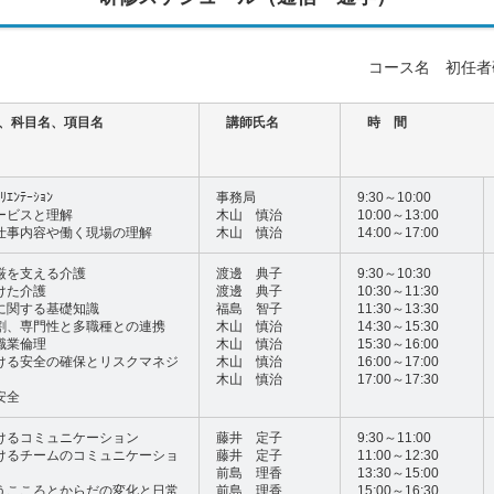
コース名 初任者
、科目名、項目名
講師氏名
時 間
ｴﾝﾃｰｼｮﾝ
事務局
9:30～10:00
ービスと理解
木山 慎治
10:00～13:00
仕事内容や働く現場の理解
木山 慎治
14:00～17:00
厳を支える介護
渡邊 典子
9:30～10:30
けた介護
渡邊 典子
10:30～11:30
に関する基礎知識
福島 智子
11:30～13:30
割、専門性と多職種との連携
木山 慎治
14:30～15:30
職業倫理
木山 慎治
15:30～16:00
ける安全の確保とリスクマネジ
木山 慎治
16:00～17:00
木山 慎治
17:00～17:30
安全
けるコミュニケーション
藤井 定子
9:30～11:00
けるチームのコミュニケーショ
藤井 定子
11:00～12:30
前島 理香
13:30～15:00
うこころとからだの変化と日常
前島 理香
15:00～16:30