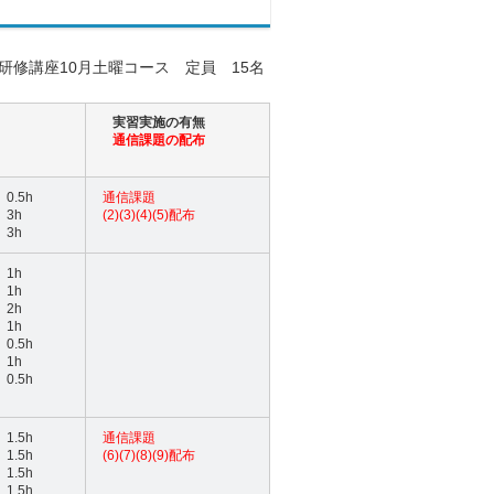
研修講座10月土曜コース 定員 15名
実習実施の有無
通信課題の配布
0.5h
通信課題
3h
(2)(3)(4)(5)配布
3h
1h
1h
2h
1h
0.5h
1h
0.5h
1.5h
通信課題
1.5h
(6)(7)(8)(9)配布
1.5h
1.5h