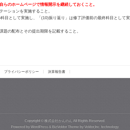
自らのホームページで情報開示を継続しておくこと。
テーションを実施すること。
の科目として実施し、「(10)振り返り」は修了評価前の最終科目として実
課題の配布とその提出期限を記載すること。
プライバシーポリシー
決算報告書
Copyright ©
株式会社かんのん
All Rights Reserved.
Powered by
WordPress
&
BizVektor Theme
by
Vektor,Inc.
technology.