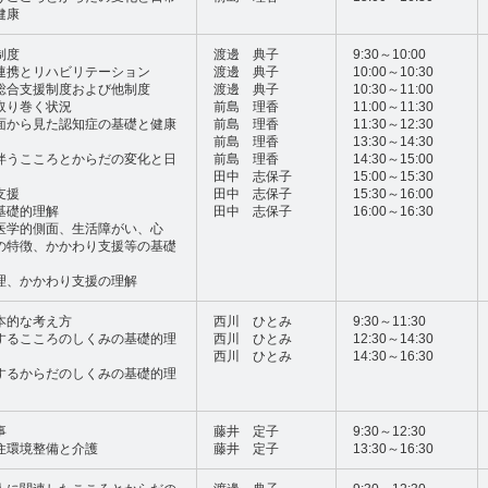
健康
制度
渡邊 典子
9:30～10:00
連携とリハビリテーション
渡邊 典子
10:00～10:30
総合支援制度および他制度
渡邊 典子
10:30～11:00
取り巻く状況
前島 理香
11:00～11:30
面から見た認知症の基礎と健康
前島 理香
11:30～12:30
前島 理香
13:30～14:30
伴うこころとからだの変化と日
前島 理香
14:30～15:00
田中 志保子
15:00～15:30
支援
田中 志保子
15:30～16:00
基礎的理解
田中 志保子
16:00～16:30
医学的側面、生活障がい、心
の特徴、かかわり支援等の基礎
理、かかわり支援の理解
本的な考え方
西川 ひとみ
9:30～11:30
するこころのしくみの基礎的理
西川 ひとみ
12:30～14:30
西川 ひとみ
14:30～16:30
するからだのしくみの基礎的理
事
藤井 定子
9:30～12:30
住環境整備と介護
藤井 定子
13:30～16:30