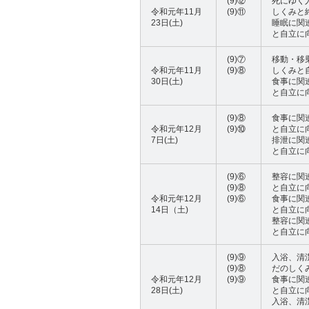
(9)⑫
死にゆく
令和元年11月
(9)⑪
しくみと
23日(土)
睡眠に関
と自立に
(9)⑦
移動・移
令和元年11月
(9)⑧
しくみと
30日(土)
食事に関
と自立に
(9)⑧
食事に関
令和元年12月
(9)⑩
と自立に
7日(土)
排泄に関
と自立に
(9)⑥
整容に関
(9)⑧
と自立に
令和元年12月
(9)⑥
食事に関
14日（土)
と自立に
整容に関
と自立に
(9)⑨
入浴、清
(9)⑧
だのしく
令和元年12月
(9)⑨
食事に関
28日(土)
と自立に
入浴、清