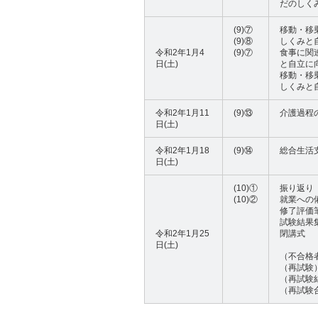
だのしく
(9)⑦
移動・移
(9)⑧
しくみと
令和2年1月4
(9)⑦
食事に関
日(土)
と自立に
移動・移
しくみと
令和2年1月11
(9)⑬
介護過程
日(土)
令和2年1月18
(9)⑭
総合生活
日(土)
(10)①
振り返り
(10)②
就業への
修了評価
試験結果
令和2年1月25
閉講式
日(土)
（不合格
（再試験
（再試験
（再試験