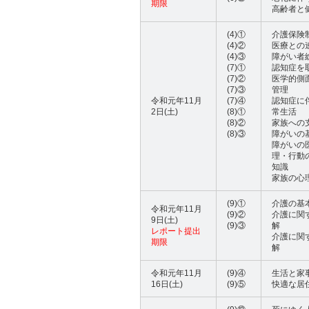
期限
高齢者と
(4)①
介護保険
(4)②
医療との
(4)③
障がい者
(7)①
認知症を
(7)②
医学的側
(7)③
管理
令和元年11月
(7)④
認知症に
2日(土)
(8)①
常生活
(8)②
家族への
(8)③
障がいの
障がいの
理・行動
知識
家族の心
(9)①
介護の基
令和元年11月
(9)②
介護に関
9日(土)
(9)③
解
レポート提出
介護に関
期限
解
令和元年11月
(9)④
生活と家
16日(土)
(9)⑤
快適な居