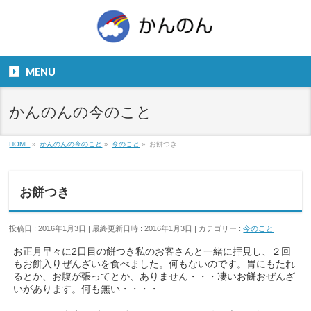
お気軽にお問い合わせください。
TEL
06-6831-5799
MENU
９：００～１８：００
かんのんの今のこと
HOME
»
かんのんの今のこと
»
今のこと
»
お餅つき
お餅つき
投稿日 : 2016年1月3日
最終更新日時 : 2016年1月3日
カテゴリー :
今のこと
お正月早々に2日目の餅つき私のお客さんと一緒に拝見し、２回
もお餅入りぜんざいを食べました。何もないのです。胃にもたれ
るとか、お腹が張ってとか、ありません・・・凄いお餅おぜんざ
いがあります。何も無い・・・・