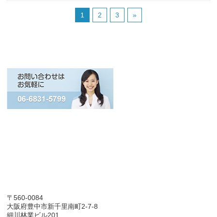
1
2
3
»
〒560-0084
大阪府豊中市新千里南町2-7-8
細川林業ビル201