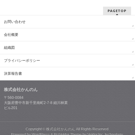
PAGETOP
お問い合わせ
会社概要
組織図
プライバシーポリシー
決算報告書
株式会社かんのん
〒560-0084
大阪府豊中市新千里南町2-7-8 細川林業
ビル201
Copyright ©
株式会社かんのん
All Rights Reserved.
Powered by
WordPress
&
BizVektor Theme
by
Vektor,Inc.
technology.