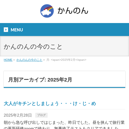
お気軽にお問い合わせください。
TEL
06-6831-5799
MENU
９：００～１８：００
かんのんの今のこと
HOME
»
かんのんの今のこと
»
月: <span>2025年2月</span>
月別アーカイブ: 2025年2月
大人がキチンとしましょう・・・け・じ・め
2025年2月28日
ブログ
朝から急な呼び出しではじまった、昨日でした。昼を挟んで旅行業
の更新研修zoomで終わり、無事終了テストもクリアできました。