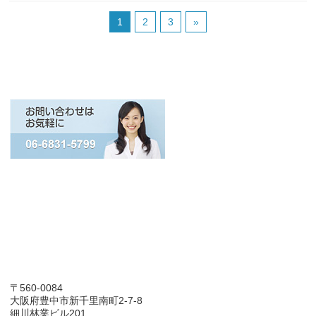
1
2
3
»
〒560-0084
大阪府豊中市新千里南町2-7-8
細川林業ビル201