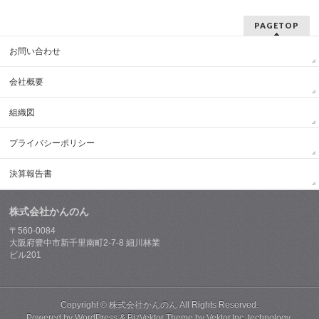
PAGETOP
お問い合わせ
会社概要
組織図
プライバシーポリシー
決算報告書
株式会社かんのん
〒560-0084
大阪府豊中市新千里南町2-7-8 細川林業
ビル201
Copyright ©
株式会社かんのん
All Rights Reserved.
Powered by
WordPress
&
BizVektor Theme
by
Vektor,Inc.
technology.