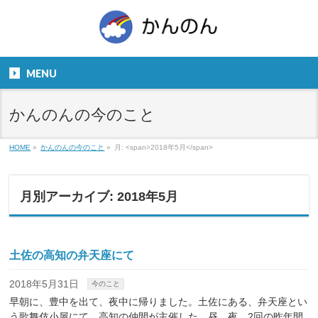
お気軽にお問い合わせください。
TEL
06-6831-5799
MENU
９：００～１８：００
かんのんの今のこと
HOME
»
かんのんの今のこと
»
月: <span>2018年5月</span>
月別アーカイブ: 2018年5月
土佐の高知の弁天座にて
2018年5月31日
今のこと
早朝に、豊中を出て、夜中に帰りました。土佐にある、弁天座とい
う歌舞伎小屋にて、高知の仲間が主催した、昼、夜、2回の昨年開