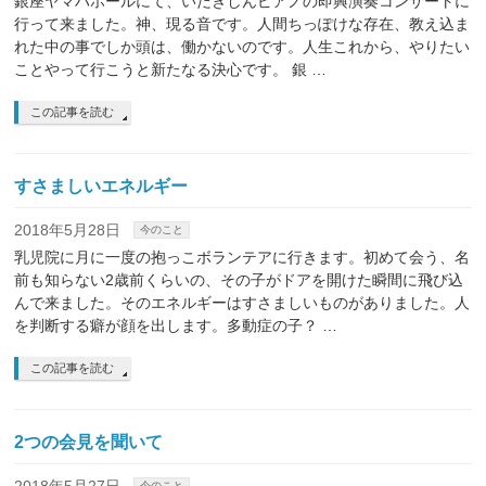
銀座ヤマハホールにて、いだきしんピアノの即興演奏コンサートに
行って来ました。神、現る音です。人間ちっぽけな存在、教え込ま
れた中の事でしか頭は、働かないのです。人生これから、やりたい
ことやって行こうと新たなる決心です。 銀 …
この記事を読む
すさましいエネルギー
2018年5月28日
今のこと
乳児院に月に一度の抱っこボランテアに行きます。初めて会う、名
前も知らない2歳前くらいの、その子がドアを開けた瞬間に飛び込
んで来ました。そのエネルギーはすさましいものがありました。人
を判断する癖が顔を出します。多動症の子？ …
この記事を読む
2つの会見を聞いて
今のこと