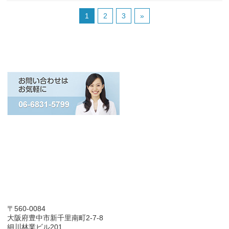
1
2
3
»
〒560-0084
大阪府豊中市新千里南町2-7-8
細川林業ビル201