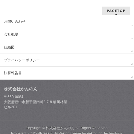
PAGETOP
お問い合わせ
会社概要
組織図
プライバシーポリシー
決算報告書
株式会社かんのん
〒560-0084
大阪府豊中市新千里南町2-7-8 細川林業
ビル201
Copyright ©
株式会社かんのん
All Rights Reserved.
Powered by
WordPress
&
BizVektor Theme
by
Vektor,Inc.
technology.