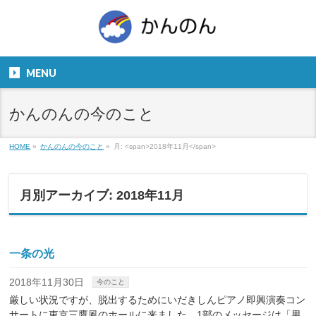
お気軽にお問い合わせください。
TEL
06-6831-5799
MENU
９：００～１８：００
かんのんの今のこと
HOME
»
かんのんの今のこと
»
月: <span>2018年11月</span>
月別アーカイブ: 2018年11月
一条の光
2018年11月30日
今のこと
厳しい状況ですが、脱出するためにいだきしんピアノ即興演奏コン
サートに東京三鷹風のホールに来ました。1部のメッセージは「男