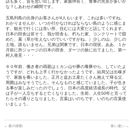
話も多く、昔を思い出します。家族仲良く、食事の光景が多いか
な？しあわせの瞬間です。
五島列島の出身のお客さんが4人もいます、これは多いですね。
わかりませんが、いつか行かなければならない島のように感じま
す。観光で行くには良い所、住むには大変だと話してくれます。
日本の田舎は皆そう、我が田舎も、朽ちた家、コンクリートで固
めた、墓（草が生えないのでいいですがね。）少しの山、少しの
土地。誰もいません。兄弟は関東です。日本の現状。ああ、１か
月前に所ジョージの日本の田舎、ダーツの旅に出てました。第一
村人発見・・・
６０年前、働き者の両親はミカン山や豚の養豚やら、していたよ
うですが、どれも上手く行かなかったようです。結局父は出稼ぎ
で、家族を養いました。正月と盆お土産たくさん抱えて帰る父、
周囲はみなそうでした。そんなものと感じていました。子が生き
る事が楽しみだったのでしょう。日本の高度経済成長の時代、父
は子が一人立ちすると亡くなりました。生前、人生50年と言って
たらその通りとなりました。言葉はいのちです。いのちの言葉使
いましょう。
←
春の移動
食い違い
→