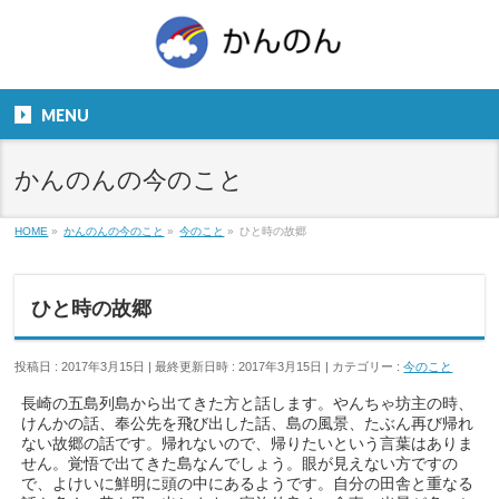
お気軽にお問い合わせください。
TEL
06-6831-5799
MENU
９：００～１８：００
かんのんの今のこと
HOME
»
かんのんの今のこと
»
今のこと
»
ひと時の故郷
ひと時の故郷
投稿日 : 2017年3月15日
最終更新日時 : 2017年3月15日
カテゴリー :
今のこと
長崎の五島列島から出てきた方と話します。やんちゃ坊主の時、
けんかの話、奉公先を飛び出した話、島の風景、たぶん再び帰れ
ない故郷の話です。帰れないので、帰りたいという言葉はありま
せん。覚悟で出てきた島なんでしょう。眼が見えない方ですの
で、よけいに鮮明に頭の中にあるようです。自分の田舎と重なる