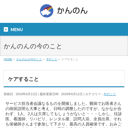
お気軽にお問い合わせください。
TEL
06-6831-5799
MENU
９：００～１８：００
かんのんの今のこと
HOME
»
かんのんの今のこと
»
今のこと
»
ケアすること
ケアすること
投稿日 : 2016年6月11日
最終更新日時 : 2016年6月11日
カテゴリー :
今のこと
サービス担当者会議なるものを開催しました。難病でお医者さん
の病状説明も大事と考え、日時の調整したのですが、なかなか合
わず、1人、2人は欠席してもしょうがないと・・・しかし、往診
医、看護師、リハビリ、レンタル屋、訪問入浴、全員出席、それ
も保健師さんまで参加して下さり、最高の人員確保です。おみご