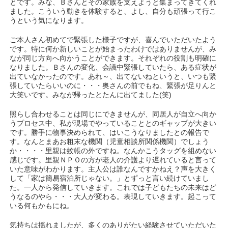
とです。みな、Ｂさんとその家族を支えようと集まってきてくれ
ました。こういう動きを体験すると、よし、自分も頑張って行こ
うという気になります。
ご本人さん初めてで緊張した様子ですが、喜んでいただいたよう
です。特に何か新しいことが始まったわけではありませんが、み
なが同じ方向へ向かうことができます。それぞれの役割も明確に
なりました。Ｂさんの変化、会議中緊張していたら、ある症状が
出ていなかったのです。あれ～、出てないねというと、いつも緊
張していたらいいのに・・・奥さんの前でもね、緊張が足りんと
大笑いです。みなが帰ったとたんに出てました(笑)
照らし合わせることは同じにできませんが、同居人が自立へ向か
うプロセス中、私が現場でやっていることとのギャップが大きい
です。勝手に物事決められて、はいこうなりましたとの報告で
す。なんとまあお粗末な機関（児童相談所関係機関）でしょう
か・・・・里親は蚊帳の外ですね。なんかこうタッグを組めない
感じです。里親ＮＰＯの方が老人の介護より遅れていると言って
いた意味がわかります。主人公は誰なんですかねえ？声を大きく
して「家は簡易宿泊所じゃない。」とずっと言い続けていまし
た。一人から発信していきます。これでは子どもたちの未来はど
うなるのやら・・・大人が変わる。表現していきます。起こって
いる何もかもにね。
気持ちは揺れましたが、多くのありがたい経験させていただいた