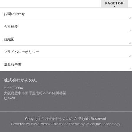
PAGETOP
お問い合わせ
会社概要
組織図
プライバシーポリシー
決算報告書
株式会社かんのん
〒560-0084
大阪府豊中市新千里南町2-7-8 細川林業
ビル201
Copyright ©
株式会社かんのん
All Rights Reserved.
Powered by
WordPress
&
BizVektor Theme
by
Vektor,Inc.
technology.