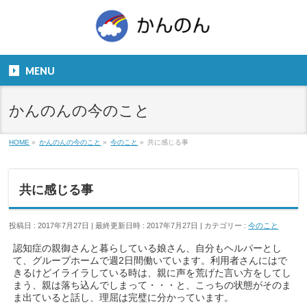
お気軽にお問い合わせください。
TEL
06-6831-5799
MENU
９：００～１８：００
かんのんの今のこと
HOME
»
かんのんの今のこと
»
今のこと
»
共に感じる事
共に感じる事
投稿日 : 2017年7月27日
最終更新日時 : 2017年7月27日
カテゴリー :
今のこと
認知症の親御さんと暮らしている娘さん、自分もヘルパーとし
て、グループホームで週2日間働いています。利用者さんにはで
きるけどイライラしている時は、親に声を荒げた言い方をしてし
まう、親は落ち込んでしまって・・・と、こっちの状態がそのま
ま出ていると話し、理屈は完璧に分かっています。