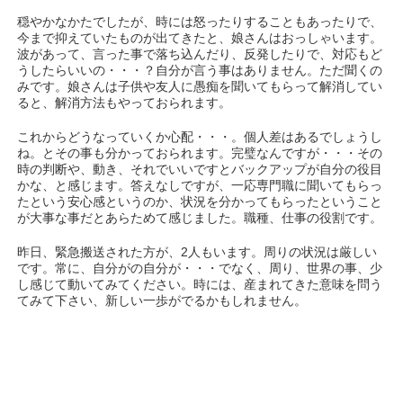
穏やかなかたでしたが、時には怒ったりすることもあったりで、
今まで抑えていたものが出てきたと、娘さんはおっしゃいます。
波があって、言った事で落ち込んだり、反発したりで、対応もど
うしたらいいの・・・？自分が言う事はありません。ただ聞くの
みです。娘さんは子供や友人に愚痴を聞いてもらって解消してい
ると、解消方法もやっておられます。
これからどうなっていくか心配・・・。個人差はあるでしょうし
ね。とその事も分かっておられます。完璧なんですが・・・その
時の判断や、動き、それでいいですとバックアップが自分の役目
かな、と感じます。答えなしですが、一応専門職に聞いてもらっ
たという安心感というのか、状況を分かってもらったということ
が大事な事だとあらためて感じました。職種、仕事の役割です。
昨日、緊急搬送された方が、2人もいます。周りの状況は厳しい
です。常に、自分がの自分が・・・でなく、周り、世界の事、少
し感じて動いてみてください。時には、産まれてきた意味を問う
てみて下さい、新しい一歩がでるかもしれません。