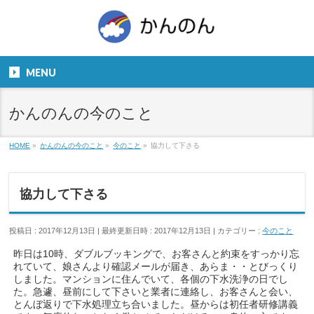
お気軽にお問い合わせください。
TEL
06-6831-5799
MENU
９：００～１８：００
かんのんの今のこと
HOME
»
かんのんの今のこと
»
今のこと
»
協力して下さる
協力して下さる
投稿日 : 2017年12月13日
最終更新日時 : 2017年12月13日
カテゴリー :
今のこと
昨日は10時、ダブルブッキングで、お客さんと約束をすっかり忘
れていて、娘さんより確認メールが届き、あらま・・とびっくり
しました。マンションに住んでいて、各個の下水洗浄の日でし
た。急遽、昼前にして下さいと業者に連絡し、お客さんと会い、
とんぼ返りで下水処理立ち合いました。昼からは初任者研修講義