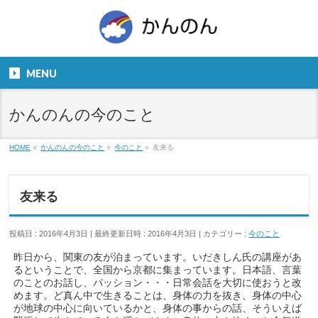
お気軽にお問い合わせください。
TEL
06-6831-5799
MENU
９：００～１８：００
かんのんの今のこと
HOME
»
かんのんの今のこと
»
今のこと
»
友来る
友来る
投稿日 : 2016年4月3日
最終更新日時 : 2016年4月3日
カテゴリー :
今のこと
昨日から、関東の友が泊まっています。いだきしん氏の講座があ
るということで、全国から京都に集まっています。日本語、言葉
のことのお話し、パッション・・・日常会話を大切に使おうと改
めます。ど真ん中で生きることは、身体の力を抜き、身体の中心
が地球の中心に向いているかと、身体の事からの話、そういえば