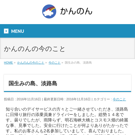
お気軽にお問い合わせください。
TEL
06-6831-5799
MENU
９：００～１８：００
かんのんの今のこと
HOME
»
かんのんの今のこと
»
今のこと
»
国生みの島、淡路島
国生みの島、淡路島
投稿日 : 2016年11月16日
最終更新日時 : 2016年11月16日
カテゴリー :
今のこと
知り合いのデイサービスの方々とご一緒させていただき、淡路島
に日帰り旅行の添乗員兼ドライバーをしました。総勢１４名で
す。曇りでしたが、雨降らず、明石海峡大橋とコスモス畑の綺麗
な事、見事でした。安全に行けたことが何よりありがたかったで
す。私のお客さんも2名参加していまして、喜んでおりました。