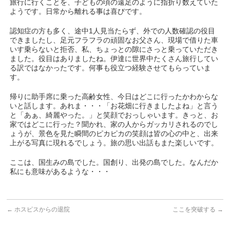
旅行に行くことを、子どもの頃の遠足のように指折り数えていた
ようです。日常から離れる事は喜びです。
認知症の方も多く、途中1人見当たらず、外での人数確認の役目
できましたし、足元フラフラの頑固なお父さん、現場で借りた車
いす乗らないと拒否、私、ちょっとの隙にさっと乗っていただき
ました。役目はありましたね。伊達に世界中たくさん旅行してい
る訳ではなかったです。何事も役立つ経験させてもらっていま
す。
帰りに助手席に乗った高齢女性、今日はどこに行ったかわからな
いと話します。あれま・・・「お花畑に行きましたよね」と言う
と「あぁ、綺麗やった。」と笑顔でおっしゃいます。きっと、お
家ではどこに行った？聞かれ、家の人からガッカリされるのでし
ょうが、景色を見た瞬間のピカピカの笑顔は皆の心の中と、出来
上がる写真に現れるでしょう。旅の思い出話もまた楽しいです。
ここは、国生みの島でした。国創り、出発の島でした。なんだか
私にも意味があるような・・・
←
ホスピスからの退院
ここを突破する
→