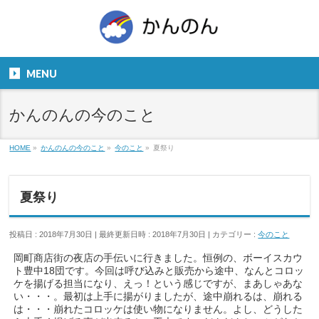
お気軽にお問い合わせください。
TEL
06-6831-5799
MENU
９：００～１８：００
かんのんの今のこと
HOME
»
かんのんの今のこと
»
今のこと
»
夏祭り
夏祭り
投稿日 : 2018年7月30日
最終更新日時 : 2018年7月30日
カテゴリー :
今のこと
岡町商店街の夜店の手伝いに行きました。恒例の、ボーイスカウ
ト豊中18団です。今回は呼び込みと販売から途中、なんとコロッ
ケを揚げる担当になり、えっ！という感じですが、まあしゃあな
い・・・。最初は上手に揚がりましたが、途中崩れるは、崩れる
は・・・崩れたコロッケは使い物になりません。よし、どうした