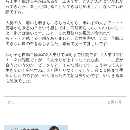
ら上手く揚げる事が出来るか、工夫です。だんだんとコツがわか
ってきたら、楽しく揚げることができはじめました。なんでも経
験ですね。
大勢の人、老いも若きも、赤ちゃんから、車いすの人まで・・・
何処から来るの？という感じです。商店街らしい、いつものシャ
ター街とは違います。ふと、この夏祭りの風景が奪われた
ら・・・と感じる一瞬がありました。自然災害や、テロ、予断は
できない世の中を感じました。錯覚であってほしいです。
我が子と自動二輪車の2人乗りで岡町まで往復です。2人乗り年に
１～２回程度ですが、２人乗りが上手くなったなあ・・・。息が
合うというのか、ピッタリと、そんな感じです。こうやって人と
生きていく事ですね。人と隔たりなく、そして、夜１０時まで手
伝いしたのですが、やり切ったので朝は爽やかです。やりきる事
も勉強でした。
←
集う
台風12号
→