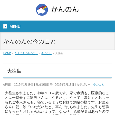
お気軽にお問い合わせください。
TEL
06-6831-5799
MENU
９：００～１８：００
かんのんの今のこと
HOME
»
かんのんの今のこと
»
今のこと
»
大往生
大往生
投稿日 : 2016年1月19日
最終更新日時 : 2016年1月19日
カテゴリー :
今のこと
大往生されました、御年１０４歳です。家で点滴も、医療的なこ
とは一切せずに家族さんは「やるだけ、やって、満足」とおしゃ
られご本人さんも、寝ているようなお顔で満足の様です。お医者
さんに朝、診ていただいたと、喜んでおられました。先生も勉強
になったとおしゃられたようで、なんせ、危篤が３回あったので