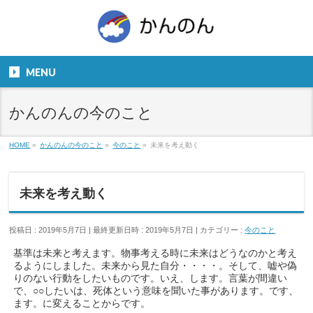
お気軽にお問い合わせください。
TEL
06-6831-5799
MENU
９：００～１８：００
かんのんの今のこと
HOME
»
かんのんの今のこと
»
今のこと
»
未来を考え動く
未来を考え動く
投稿日 : 2019年5月7日
最終更新日時 : 2019年5月7日
カテゴリー :
今のこと
基準は未来と考えます。物事考える時に未来はどうなのかと考え
るようにしました。未来から見た自分・・・・。そして、嘘や偽
りのない行動をしたいものです。いえ、します。言葉が間違い
で、○○したいは、死体という意味を聞いた事があります。です、
ます。に変えることからです。