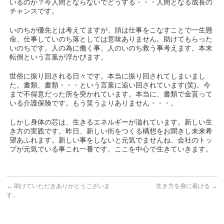
いるのか？今人間とならないでどうする・・・人間となる成長の
チャンスです。
いのちが優先とは考えてますが、頭は仕事をこなすことで一生懸
命、仕事していのち落としては意味ありません。助けてもらった
いのちです。人の為に働く事、人のいのち救う事考えます。本末
転倒という言葉が浮かびます。
世俗に振り回される日々です。本当に振り回されてしまいまし
た。書類、書類・・・という言葉に追い回されています(笑)。今
まで不得意だった所を突かれています。本当に、書類で金貰って
いる介護保険です。もう笑うよりありません・・・。
しかし身体の芯は、生きるエネルギーが溢れています。新しい生
き方の実践です。昨日、新しい街をつくる構想をお聞きし未来希
望あふれます。新しい事をしないと元気でませんね、会社のトッ
プが元気でいる事これ一番です。ここを中心で生きていきます。
←
助けていただきありがとうございま
生き方を身に着ける
→
す。