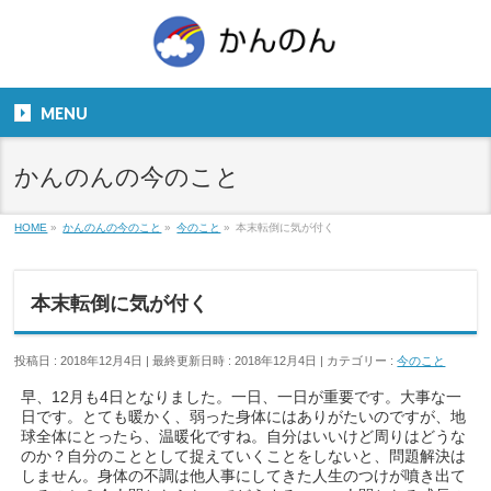
お気軽にお問い合わせください。
TEL
06-6831-5799
MENU
９：００～１８：００
かんのんの今のこと
HOME
»
かんのんの今のこと
»
今のこと
»
本末転倒に気が付く
本末転倒に気が付く
投稿日 : 2018年12月4日
最終更新日時 : 2018年12月4日
カテゴリー :
今のこと
早、12月も4日となりました。一日、一日が重要です。大事な一
日です。とても暖かく、弱った身体にはありがたいのですが、地
球全体にとったら、温暖化ですね。自分はいいけど周りはどうな
のか？自分のこととして捉えていくことをしないと、問題解決は
しません。身体の不調は他人事にしてきた人生のつけが噴き出て