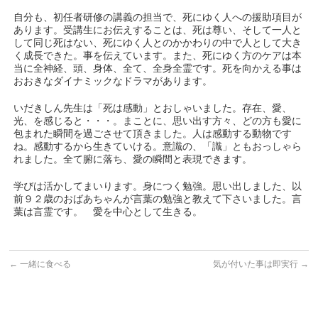
自分も、初任者研修の講義の担当で、死にゆく人への援助項目が
あります。受講生にお伝えすることは、死は尊い、そして一人と
して同じ死はない、死にゆく人とのかかわりの中で人として大き
く成長できた。事を伝えています。また、死にゆく方のケアは本
当に全神経、頭、身体、全て、全身全霊です。死を向かえる事は
おおきなダイナミックなドラマがあります。
いだきしん先生は「死は感動」とおしゃいました。存在、愛、
光、を感じると・・・。まことに、思い出す方々、どの方も愛に
包まれた瞬間を過ごさせて頂きました。人は感動する動物です
ね。感動するから生きていける。意識の、「識」ともおっしゃら
れました。全て腑に落ち、愛の瞬間と表現できます。
学びは活かしてまいります。身につく勉強。思い出しました、以
前９２歳のおばあちゃんが言葉の勉強と教えて下さいました。言
葉は言霊です。 愛を中心として生きる。
←
一緒に食べる
気が付いた事は即実行
→