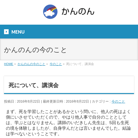
お気軽にお問い合わせください。
TEL
06-6831-5799
MENU
９：００～１８：００
かんのんの今のこと
HOME
»
かんのんの今のこと
»
今のこと
»
死について、講演会
死について、講演会
投稿日 : 2016年8月22日
最終更新日時 : 2016年8月22日
カテゴリー :
今のこと
まず、死を学習したことがあるかという問いに、他人の死はよく
側にいさせていただくので、やはり他人事で自分のこととして
は、学ぶとはなりません。講師のいだきしん先生は、5回も生死
の境を体験しましたが、自身学んだとは言いませんでした。結論
は学べないということです。