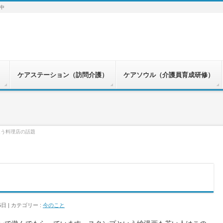
中
）
ケアステーション（訪問介護）
ケアソウル（介護員育成研修）
違う料理店の話題
5日
カテゴリー :
今のこと