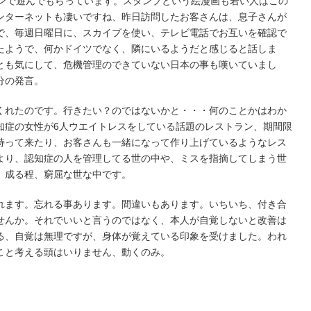
インで遊んでもらっています。スタンプという絵漫画も若い人はこの
ンターネットも凄いですね、昨日訪問したお客さんは、息子さんが
で、毎週日曜日に、スカイプを使い、テレビ電話でお互いを確認で
たようで、何かドイツでなく、隣にいるようだと感じると話しま
とも気にして、危機管理のできていない日本の事も嘆いていまし
分の発言。
くれたのです。行きたい？のではないかと・・・何のことかはわか
知症の女性が6人ウエイトレスをしている話題のレストラン、期間限
持って来たり、お客さんも一緒になって作り上げているようなレス
より、認知症の人を管理してる世の中や、ミスを指摘してしまう世
。成る程、窮屈な世な中です。
れます。忘れる事あります。間違いもあります。いちいち、付き合
せんか。それでいいと言うのではなく、本人が自覚しないと改善は
る、自覚は無理ですが、身体が覚えている印象を受けました。われ
こと考える頭はいりません、動くのみ。