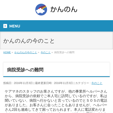
お気軽にお問い合わせください。
TEL
06-6831-5799
MENU
９：００～１８：００
かんのんの今のこと
HOME
»
かんのんの今のこと
»
今のこと
»
病院受診への難問
病院受診への難問
投稿日 : 2016年11月3日
最終更新日時 : 2016年11月3日
カテゴリー :
今のこと
ケアマネのスタッフのお客さんですが、他の事業所ヘルパーさん
から、病院受診の依頼でご本人宅に訪問しているのですが、私は
聞いていない、病院へ行かないと言っているのでとＳＯＳの電話
がありました。お客さんに会ったこともありませんが、ヘルパー
さん2回も連絡してきて困っておられます。本人に電話変わりま