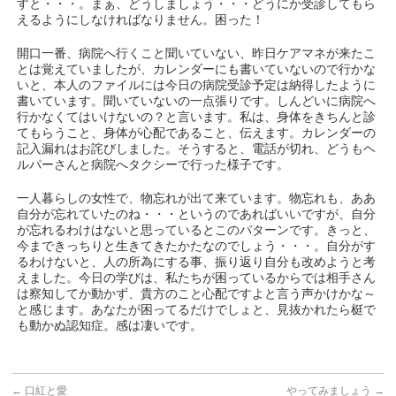
すと・・・。まぁ、どうしましょう・・・どうにか受診してもら
えるようにしなければなりません。困った！
開口一番、病院へ行くこと聞いていない、昨日ケアマネが来たこ
とは覚えていましたが、カレンダーにも書いていないので行かな
いと、本人のファイルには今日の病院受診予定は納得したように
書いています。聞いていないの一点張りです。しんどいに病院へ
行かなくてはいけないの？と言います。私は、身体をきちんと診
てもらうこと、身体が心配であること、伝えます。カレンダーの
記入漏れはお詫びしました。そうすると、電話が切れ、どうもヘ
ルパーさんと病院へタクシーで行った様子です。
一人暮らしの女性で、物忘れが出て来ています。物忘れも、ああ
自分が忘れていたのね・・・というのであればいいですが、自分
が忘れるわけはないと思っているとこのパターンです。きっと、
今まできっちりと生きてきたかたなのでしょう・・・。自分がす
るわけないと、人の所為にする事、振り返り自分も改めようと考
えました。今日の学びは、私たちが困っているからでは相手さん
は察知してか動かず、貴方のこと心配ですよと言う声かけかな～
と感じます。あなたが困ってるだけでしょと、見抜かれたら梃で
も動かぬ認知症。感は凄いです。
←
口紅と愛
やってみましょう
→