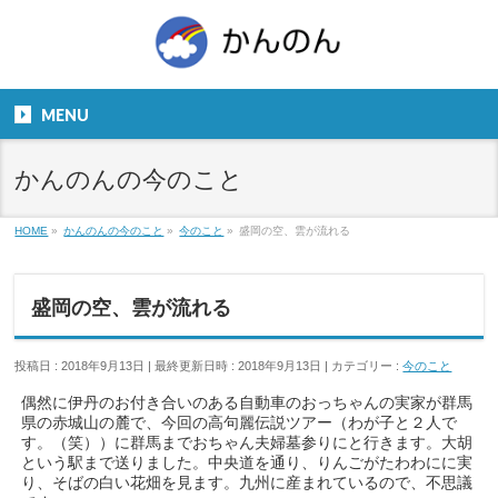
お気軽にお問い合わせください。
TEL
06-6831-5799
MENU
９：００～１８：００
かんのんの今のこと
HOME
»
かんのんの今のこと
»
今のこと
»
盛岡の空、雲が流れる
盛岡の空、雲が流れる
投稿日 : 2018年9月13日
最終更新日時 : 2018年9月13日
カテゴリー :
今のこと
偶然に伊丹のお付き合いのある自動車のおっちゃんの実家が群馬
県の赤城山の麓で、今回の高句麗伝説ツアー（わが子と２人で
す。（笑））に群馬までおちゃん夫婦墓参りにと行きます。大胡
という駅まで送りました。中央道を通り、りんごがたわわにに実
り、そばの白い花畑を見ます。九州に産まれているので、不思議