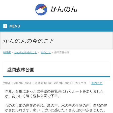
お気軽にお問い合わせください。
TEL
06-6831-5799
MENU
９：００～１８：００
かんのんの今のこと
HOME
»
かんのんの今のこと
»
今のこと
»
盛岡森林公園
盛岡森林公園
投稿日 : 2017年5月25日
最終更新日時 : 2017年5月25日
カテゴリー :
今のこと
昨夏、台風にあった岩手県の鍾乳洞に行くルートを走りました
が、あいにく遠く森林公園で下車。
もののけ姫の世界の再現、鳥の声、水の中の生物の声、自然の豊
かさにふれます。命いっぱいに感じたくさん山の中歩きました。