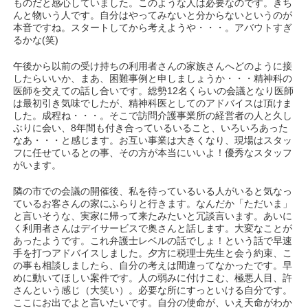
ものだと感心していました。このような人は必要なのです。きち
んと物いう人です。自分はやってみないと分からないというのが
本音ですね。スタートしてから考えようや・・・。アバウトすぎ
るかな(笑)
午後から以前の受け持ちの利用者さんの家族さんへどのように接
したらいいか、まあ、困難事例と申しましょうか・・・精神科の
医師を交えての話し合いです。総勢12名くらいの会議となり医師
は最初引き気味でしたが、精神科医としてのアドバイスは頂けま
した。成程ね・・・。そこで訪問介護事業所の経営者の人と久し
ぶりに会い、8年間も付き合っているいること、いろいろあった
なあ・・・と感じます。お互い事業は大きくなり、現場はスタッ
フに任せているとの事、その方が本当にいいよ！優秀なスタッフ
がいます。
隣の市での会議の開催後、私を待っているいる人がいると気なっ
ているお客さんの家にふらりと行きます。なんだか「ただいま」
と言いそうな、実家に帰って来たみたいと冗談言います。あいに
く利用者さんはデイサービスで奥さんと話します。大変なことが
あったようです。これ弁護士レベルの話でしょ！という話で早速
手を打つアドバイスしました。夕方に税理士先生と会う約束、こ
の事も相談しましたら、自分の考えは間違ってなかったです。早
めに動いてほしい案件です。人の弱みに付けこむ、極悪人目、許
さんという感じ（大笑い）。必要な所にすっといける自分です。
ここにお出でよと言いたいです。自分の使命が、いえ天命がわか