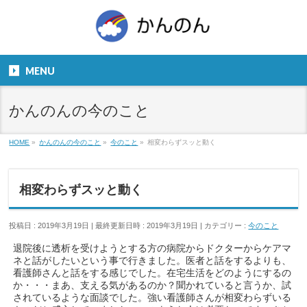
お気軽にお問い合わせください。
TEL
06-6831-5799
MENU
９：００～１８：００
かんのんの今のこと
HOME
»
かんのんの今のこと
»
今のこと
»
相変わらずスッと動く
相変わらずスッと動く
投稿日 : 2019年3月19日
最終更新日時 : 2019年3月19日
カテゴリー :
今のこと
退院後に透析を受けようとする方の病院からドクターからケアマ
ネと話がしたいという事で行きました。医者と話をするよりも、
看護師さんと話をする感じでした。在宅生活をどのようにするの
か・・・まあ、支える気があるのか？聞かれていると言うか、試
されているような面談でした。強い看護師さんが相変わらずいる