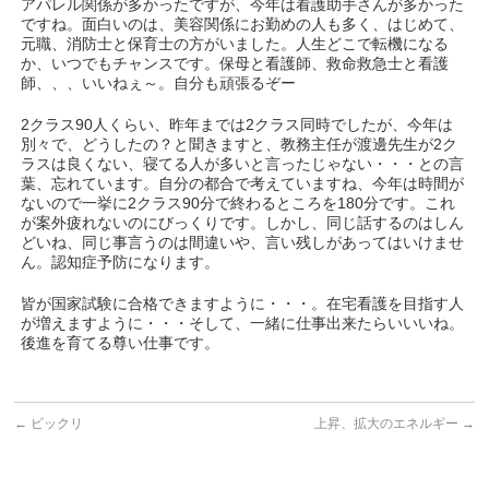
アパレル関係が多かったですが、今年は看護助手さんが多かった
ですね。面白いのは、美容関係にお勤めの人も多く、はじめて、
元職、消防士と保育士の方がいました。人生どこで転機になる
か、いつでもチャンスです。保母と看護師、救命救急士と看護
師、、、いいねぇ～。自分も頑張るぞー
2クラス90人くらい、昨年までは2クラス同時でしたが、今年は
別々で、どうしたの？と聞きますと、教務主任が渡邊先生が2ク
ラスは良くない、寝てる人が多いと言ったじゃない・・・との言
葉、忘れています。自分の都合で考えていますね、今年は時間が
ないので一挙に2クラス90分で終わるところを180分です。これ
が案外疲れないのにびっくりです。しかし、同じ話するのはしん
どいね、同じ事言うのは間違いや、言い残しがあってはいけませ
ん。認知症予防になります。
皆が国家試験に合格できますように・・・。在宅看護を目指す人
が増えますように・・・そして、一緒に仕事出来たらいいいね。
後進を育てる尊い仕事です。
←
ビックリ
上昇、拡大のエネルギー
→