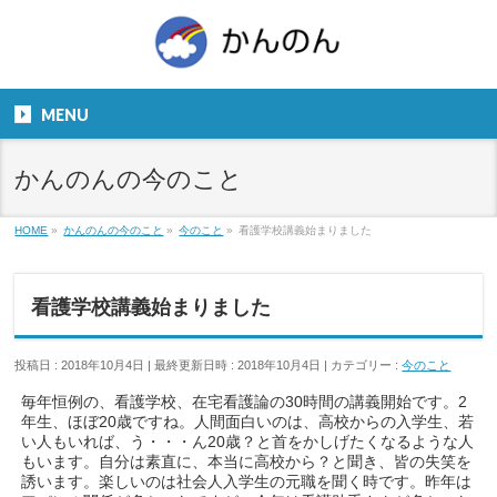
お気軽にお問い合わせください。
TEL
06-6831-5799
MENU
９：００～１８：００
かんのんの今のこと
HOME
»
かんのんの今のこと
»
今のこと
»
看護学校講義始まりました
看護学校講義始まりました
投稿日 : 2018年10月4日
最終更新日時 : 2018年10月4日
カテゴリー :
今のこと
毎年恒例の、看護学校、在宅看護論の30時間の講義開始です。2
年生、ほぼ20歳ですね。人間面白いのは、高校からの入学生、若
い人もいれば、う・・・ん20歳？と首をかしげたくなるような人
もいます。自分は素直に、本当に高校から？と聞き、皆の失笑を
誘います。楽しいのは社会人入学生の元職を聞く時です。昨年は