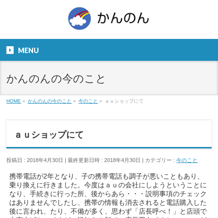
お気軽にお問い合わせください。
TEL
06-6831-5799
MENU
９：００～１８：００
かんのんの今のこと
HOME
»
かんのんの今のこと
»
今のこと
»
ａｕショップにて
ａｕショップにて
投稿日 : 2018年4月30日
最終更新日時 : 2018年4月30日
カテゴリー :
今のこと
携帯電話が2年となり、子の携帯電話も調子が悪いこともあり、
乗り換えに行きました。今度はａｕの会社にしようということに
なり、手続きに行った所、後からあら・・・説明事項のチェック
はありませんでしたし、携帯の情報も消去されると電話購入した
後に言われ、たり、不備が多く、思わず「店長呼べ！」と店頭で