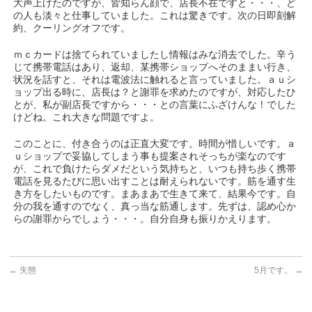
大声上げたのですが、皆知らん顔で、店長不在ですと・・・、ど
の人も淡々と仕事していました。これは驚きです。次の日即刻解
約、クーリングオフです。
ｍｃカードは捨てられていましたし情報はみな消去でした。辛う
じて携帯電話はあり、返却、某携帯ショップへそのままい行き、
状況を話すと、それは電波法に触れると言っていました。ａｕシ
ョップ出る時に、店長は？と謝罪を求めたのですが、対応したひ
とが、私が副店長ですから・・・との言葉にふざけんな！でした
けどね。これ大きな問題ですよ。
このことに、付き合うのは正直大変です。時間が惜しいです。ａ
ｕショップで妥協してしまう事も提案されそっちが楽なのです
が、これで負けたらダメだという気持ちと、いつも持ち歩く携帯
電話を見るたびに思い出すことは耐えられないです。筋を通す生
き方をしたいものです。まあまあで生きて来て、結果今です。自
分の我を通すのでなく、真っ当な筋通します。先ずは、認め心か
らの謝罪からでしょう・・・。自分自身も振りかえります。
←
失態
5月です。
→