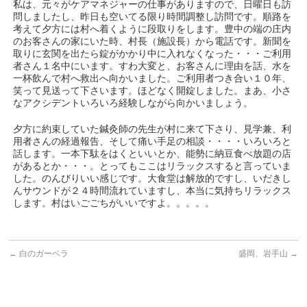
私は、元々がケアマネジャーの仕事がありますので、日曜日も訪
問しましたし、昨日も空いてる限り時間調整し訪問です。順路を
考えて夕方には村へ着くように段取りをします。豊中の端の庄内
のお客さんの家にいた時、村長（施設長）から電話です。新聞を
取りに玄関を出たら錠がかかり中に入れなくなった・・・ご利用
者さん１名中にいます。すわ大変と、お客さんに理由を話、水を
一杯飲んで村へ救出へ向かいました。ご利用者つき合い１０年、
笑って見送って下さいます。ほどなく開錠しました。まあ、小さ
なアクシデントいろいろ経験しながら向かいましょう。
夕方に約束していた鍼灸師の先生が村に来て下さり、見学兼、利
用者さんの経過報告、そして痛い手足の相談・・・・いろいろと
話します。一本下駄をはくといいとか、能勢に納豆食べ放題の店
があるとか・・・。とってもここはリラックスすると言っていま
した。のんびりいい感じです。大食堂は解放的ですし、いだきし
んサウンドが２４時間流れていますし、本当に気持ちリラックス
します。村はいごごちがいいですよ。。。。。
←
白のガーベラ
盛岡、岩手山
→