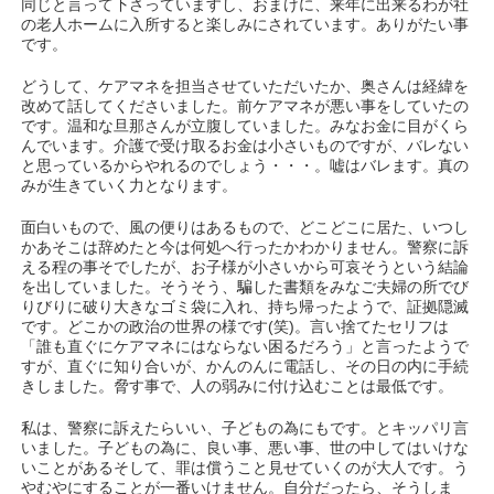
同じと言って下さっていますし、おまけに、来年に出来るわが社
の老人ホームに入所すると楽しみにされています。ありがたい事
です。
どうして、ケアマネを担当させていただいたか、奥さんは経緯を
改めて話してくださいました。前ケアマネが悪い事をしていたの
です。温和な旦那さんが立腹していました。みなお金に目がくら
んでいます。介護で受け取るお金は小さいものですが、バレない
と思っているからやれるのでしょう・・・。嘘はバレます。真の
みが生きていく力となります。
面白いもので、風の便りはあるもので、どこどこに居た、いつし
かあそこは辞めたと今は何処へ行ったかわかりません。警察に訴
える程の事そでしたが、お子様が小さいから可哀そうという結論
を出していました。そうそう、騙した書類をみなご夫婦の所でび
りびりに破り大きなゴミ袋に入れ、持ち帰ったようで、証拠隠滅
です。どこかの政治の世界の様です(笑)。言い捨てたセリフは
「誰も直ぐにケアマネにはならない困るだろう」と言ったようで
すが、直ぐに知り合いが、かんのんに電話し、その日の内に手続
きしました。脅す事で、人の弱みに付け込むことは最低です。
私は、警察に訴えたらいい、子どもの為にもです。とキッパリ言
いました。子どもの為に、良い事、悪い事、世の中してはいけな
いことがあるそして、罪は償うこと見せていくのが大人です。う
やむやにすることが一番いけません。自分だったら、そうしま