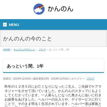
お気軽にお問い合わせください。
TEL
06-6831-5799
MENU
９：００～１８：００
かんのんの今のこと
HOME
»
かんのんの今のこと
»
ブログ
»
あっという間、1年
あっという間、1年
投稿日 : 2019年12月6日
最終更新日時 : 2019年12月6日
カテゴリー :
ブログ
昨年の１２月５日にお亡くなりになったご主人、ご夫婦でケアマ
ネジャーをさせて頂いていました。かんのんのスタッフにもよく
してくださっています。一人暮らしになった奥さんに会いに行き
お線香をあげました。ヘルパーの出入りや、デイサービスに行く
ことで、そのまま明るく生活されています。ヘルパー達は家族と