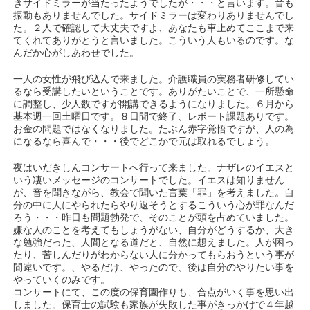
きサイドミラーが当たったようでしたが・・・と言います。音も
振動もありませんでした。サイドミラーは変わりありませんでし
た。２人で確認して大丈夫ですよ、あなたも車止めてここまで来
てくれてありがとうと言いました。こういう人もいるのです。な
んだか心がしあわせでした。
一人の女性が飛び込んで来ました。介護職員の実務者研修してい
るなら受講したいということです。ありがたいことで、一所懸命
に調整し、少人数ですが開講できるようになりました。６月から
基本週一回土曜日です。８日間で終了、レポート課題ありです。
お金の問題ではなくなりました。たぶん赤字覚悟ですが、人の為
になるなら喜んで・・・後でどこかで元は取れるでしょう。
夜はいだきしんコンサートへ行って来ました。ナザレのイエスと
いう凄いメッセージのコンサートでした。イエスは知りません
が、音を聞きながら、教会で聞いた言葉「罪」を考えました。自
分の中に人にやられたらやり返そうとするこういう心が罪なんだ
ろう・・・昨日も問題勃発で、そのことが頭を占めていました。
嫌な人のことを考えてもしょうがない、自分がどうするか、大き
な勉強だった、人間となる道だと、自然に想えました。人が困っ
たり、苦しんだりがわからない人に分かってもらおうという事が
間違いです。、やるだけ、やったので、後は自分のやりたい事を
やっていくのみです。
コンサートにて、この度の保育園作りも、合点がいく事を思い出
しました。保育士の試験も家族が失敗した事がきっかけで４年越