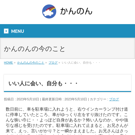
お気軽にお問い合わせください。
TEL
06-6831-5799
MENU
９：００～１８：００
かんのんの今のこと
HOME
»
かんのんの今のこと
»
ブログ
»
いい人に会い、自分も・・・
いい人に会い、自分も・・・
投稿日 : 2023年5月10日
最終更新日時 : 2023年5月10日
カテゴリー :
ブログ
数日前に、車を駐車場に入れようと、右ウインカーランプ付け道
に停車していたところ、車がゆっくり左をすり抜けたのです。こ
んな狭い巾に・・よっぽど自身があるか？怖い人なのか、やや強
引な感じを受けたのです。駐車場に入れて止まると、お兄さんが
来て、えっ、言いがかり？と一瞬かまえました。お兄さんはさっ