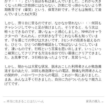
か？・・・」という会話を私は楽しんでいました。これから大き
くなった時に詐欺師にはならない、詐欺に引っ掛からないよう早
期教育です（爆笑）という、保育方針です。子どもは無視して遊
んでいましたね(大笑)
しかし、滑り台に登るのですが、なかなか登れない・・・何回も
チャレンジしてやっと足が抜けました。そうすると、もう次は
軽々とできるのです。凄いなぁ～と感心しました。NHKのキャラ
クターの「わんわん」が大好きな子でこれなら私も知っていま
す。子を通じての学びは大きいです。2センチの段差を超えるの
も、ひとつ、ひとつの動作確認をして転ばないようにしていま
す。凄いものです。行程という言葉を思い出します。いっこいっ
こ確実にしてクリアする方法を自分で行い最後にクリアできまし
た。お見事です。３行程があったようです。見習うべし！
しかし、朝からは大変な状況、脱水おこした利用者さんが救急搬
送するのあたり、10回も救急隊からの電話、難儀な利用者さんと
の契約中、ハローワークからの電話、これが一気にありました。
まあ、みんな上手く行きました。自分に力がついたかな？能力上
げてです。
←
本当に生きることはたいへん
家具の搬入
→