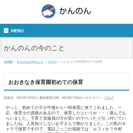
お気軽にお問い合わせください。
TEL
06-6831-5799
MENU
９：００～１８：００
かんのんの今のこと
HOME
»
かんのんの今のこと
»
ブログ
»
おおきなき保育園初めての保育
おおきなき保育園初めての保育
投稿日 : 2023年7月6日
最終更新日時 : 2023年7月6日
カテゴリー :
ブログ
やっと、初めての子が午後から一時保育に来てくれました。一
応、保育士の資格があるので、保育したというか・・・遊んでも
らいました。子育て支援員の方が若いのでべったり引っ付いてい
ましたね。人見知りしないお子さんで助かりました。この私のキ
ャラで保育ですので、電話ごっごの場面では「ルフィか？今村