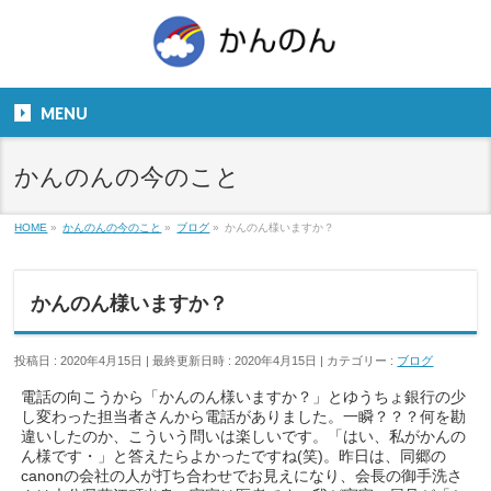
お気軽にお問い合わせください。
TEL
06-6831-5799
MENU
９：００～１８：００
かんのんの今のこと
HOME
»
かんのんの今のこと
»
ブログ
»
かんのん様いますか？
かんのん様いますか？
投稿日 : 2020年4月15日
最終更新日時 : 2020年4月15日
カテゴリー :
ブログ
電話の向こうから「かんのん様いますか？」とゆうちょ銀行の少
し変わった担当者さんから電話がありました。一瞬？？？何を勘
違いしたのか、こういう問いは楽しいです。「はい、私がかんの
ん様です・」と答えたらよかったですね(笑)。昨日は、同郷の
canonの会社の人が打ち合わせでお見えになり、会長の御手洗さ