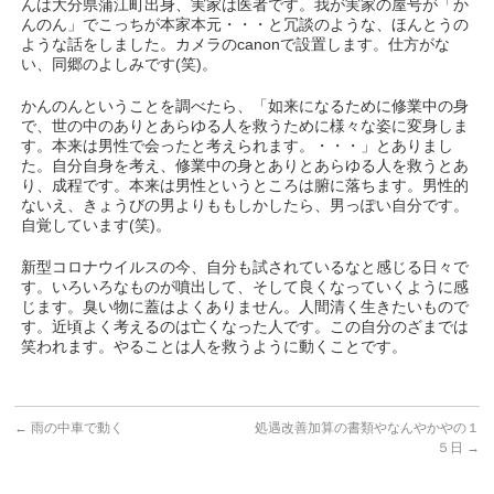
んは大分県蒲江町出身、実家は医者です。我が実家の屋号が「か
んのん」でこっちが本家本元・・・と冗談のような、ほんとうの
ような話をしました。カメラのcanonで設置します。仕方がな
い、同郷のよしみです(笑)。
かんのんということを調べたら、「如来になるために修業中の身
で、世の中のありとあらゆる人を救うために様々な姿に変身しま
す。本来は男性で会ったと考えられます。・・・」とありまし
た。自分自身を考え、修業中の身とありとあらゆる人を救うとあ
り、成程です。本来は男性というところは腑に落ちます。男性的
ないえ、きょうびの男よりももしかしたら、男っぽい自分です。
自覚しています(笑)。
新型コロナウイルスの今、自分も試されているなと感じる日々で
す。いろいろなものが噴出して、そして良くなっていくように感
じます。臭い物に蓋はよくありません。人間清く生きたいもので
す。近頃よく考えるのは亡くなった人です。この自分のざまでは
笑われます。やることは人を救うように動くことです。
←
雨の中車で動く
処遇改善加算の書類やなんやかやの１
５日
→