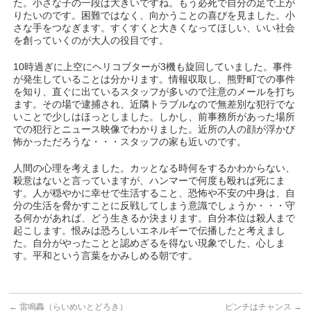
た。小さな子の一段は大きいですね。もう必死で自分の足で上が
りたいのです。困難ではなく、向かうことの喜びを見ました。小
さな手をつなぎます。すくすくと大きくなってほしい、いい社会
を創っていくのが大人の役目です。
10時過ぎに上空にヘリコブターが3機も旋回していました。事件
が発生していることは分かります。情報収取し、熊野町での事件
を知り、直ぐに出ているスタッフが多いので注意のメールを打ち
ます。その場で逮捕され、近隣トラブルなので無差別な犯行でな
いことで少しはほっとしました。しかし、前事務所があった場所
での犯行とニュース映像でわかりました。近所の人の顔が浮かび
怖かっただろうな・・・スタッフの家も近いのです。
人間の心理を考えました。カッとなる時何をするかわからない、
殺意はないと言っていますが、ハンマーで何度も殴れば死にま
す。人が穏やかに幸せで生活すること、恐怖や不安の中身は、自
分の生活を脅かすことに反戦してしまう意識でしょうか・・・守
る何かがあれば、どう生きるか決まります。自分本位は殺人まで
起こします。恨みは恐ろしいエネルギーで伝播したと考えまし
た。自分がやったことと認めざるを得ない現象でした、心しま
す。平和という言葉をかみしめる朝です。
←
雷鳴轟（らいめいとどろき）
ピンチはチャンス
→