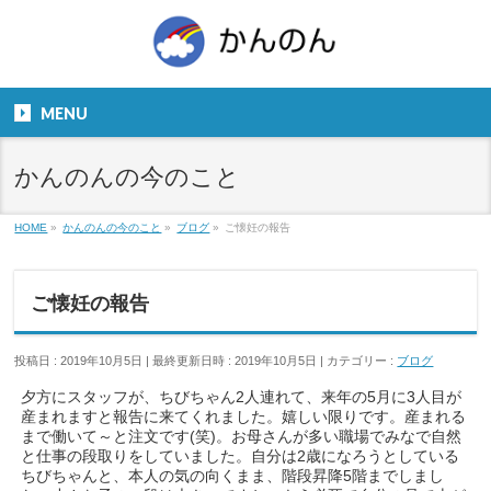
お気軽にお問い合わせください。
TEL
06-6831-5799
MENU
９：００～１８：００
かんのんの今のこと
HOME
»
かんのんの今のこと
»
ブログ
»
ご懐妊の報告
ご懐妊の報告
投稿日 : 2019年10月5日
最終更新日時 : 2019年10月5日
カテゴリー :
ブログ
夕方にスタッフが、ちびちゃん2人連れて、来年の5月に3人目が
産まれますと報告に来てくれました。嬉しい限りです。産まれる
まで働いて～と注文です(笑)。お母さんが多い職場でみなで自然
と仕事の段取りをしていました。自分は2歳になろうとしている
ちびちゃんと、本人の気の向くまま、階段昇降5階までしまし