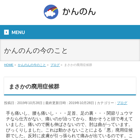
お気軽にお問い合わせください。
TEL
06-6831-5799
MENU
９：００～１８：００
かんのんの今のこと
HOME
»
かんのんの今のこと
»
ブログ
»
まさかの廃用症候群
まさかの廃用症候群
投稿日 : 2019年10月28日
最終更新日時 : 2019年10月28日
カテゴリー :
ブログ
手も痛いし、腰も痛いし・・・足首、足の裏・・・関節リュウマ
チなら仕方がない、痛いのが治ってから、動かそうと頭で考えて
いました。痛いので腕も伸ばさないので、肘は曲がっています。
びっくりしました。これは動かさないことによる「悪」廃用症候
群でした。反対に皮膚が引っ張られて痛みが出ているのです。こ