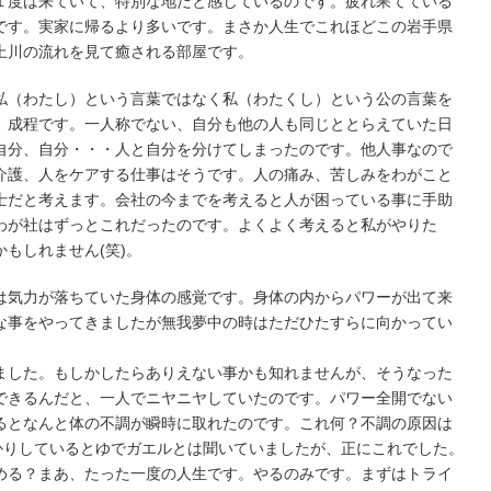
１度は来ていて、特別な地だと感じているのです。疲れ果てている
です。実家に帰るより多いです。まさか人生でこれほどこの岩手県
上川の流れを見て癒される部屋です。
私（わたし）という言葉ではなく私（わたくし）という公の言葉を
。成程です。一人称でない、自分も他の人も同じととらえていた日
自分、自分・・・人と自分を分けてしまったのです。他人事なので
介護、人をケアする仕事はそうです。人の痛み、苦しみをわがこと
士だと考えます。会社の今までを考えると人が困っている事に手助
わが社はずっとこれだったのです。よくよく考えると私がやりた
もしれません(笑)。
は気力が落ちていた身体の感覚です。身体の内からパワーが出て来
な事をやってきましたが無我夢中の時はただひたすらに向かってい
ました。もしかしたらありえない事かも知れませんが、そうなった
できるんだと、一人でニヤニヤしていたのです。パワー全開でない
るとなんと体の不調が瞬時に取れたのです。これ何？不調の原因は
ばかりしているとゆでガエルとは聞いていましたが、正にこれでした。
める？まあ、たった一度の人生です。やるのみです。まずはトライ