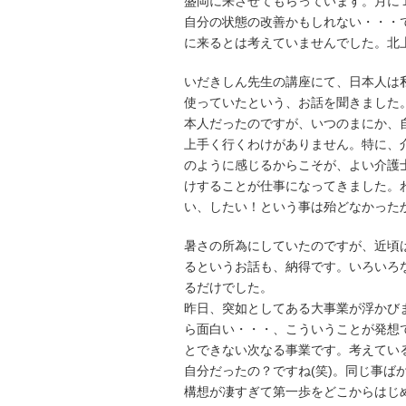
盛岡に来させてもらっています。月に
自分の状態の改善かもしれない・・・
に来るとは考えていませんでした。北
いだきしん先生の講座にて、日本人は
使っていたという、お話を聞きました
本人だったのですが、いつのまにか、
上手く行くわけがありません。特に、
のように感じるからこそが、よい介護
けすることが仕事になってきました。
い、したい！という事は殆どなかったか
暑さの所為にしていたのですが、近頃
るというお話も、納得です。いろいろ
るだけでした。
昨日、突如としてある大事業が浮かび
ら面白い・・・、こういうことが発想
とできない次なる事業です。考えてい
自分だったの？ですね(笑)。同じ事
構想が凄すぎて第一歩をどこからはじ