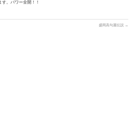
ます。パワー全開！！
盛岡高句麗伝説
→