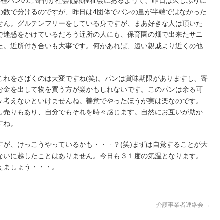
回程パンのご寄付が社会協議福祉会にあるようで、昨日は久しぶりに
の数で分けるのですが、昨日は4団体でパンの量が半端ではなかった
せん。グルテンフリーをしている身ですが、まあ好きな人は頂いた
で迷惑をかけているだろう近所の人にも、保育園の畑で出来たサニ
た。近所付き合いも大事です。何かあれば、遠い親戚より近くの他
これをさばくのは大変ですね(笑)。パンは賞味期限がありますし、寄
お金を出して物を買う方が楽かもしれないです。このパンは余る可
々考えないといけませんね。善意でやったほうが実は楽なのです。
し売りもあり、自分でもそれを時々感じます。自然にお互いが助か
すね。
すが、けっこうやっているかも・・・？(笑)まずは自覚することが大
ないに越したことはありません。今日も３１度の気温となります。
えましょう・・・。
介護事業者連絡会
→