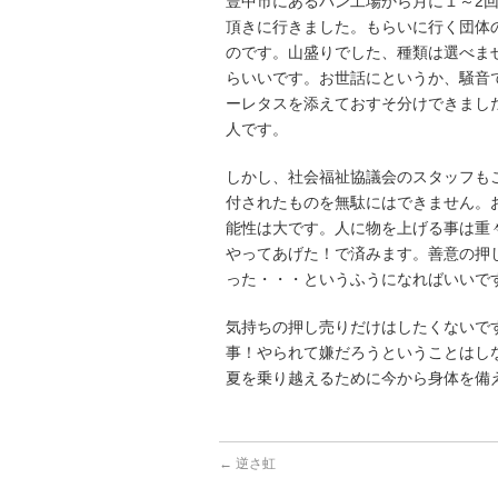
豊中市にあるパン工場から月に１～2
頂きに行きました。もらいに行く団体
のです。山盛りでした、種類は選べま
らいいです。お世話にというか、騒音
ーレタスを添えておすそ分けできまし
人です。
しかし、社会福祉協議会のスタッフも
付されたものを無駄にはできません。
能性は大です。人に物を上げる事は重
やってあげた！で済みます。善意の押
った・・・というふうになればいいで
気持ちの押し売りだけはしたくないで
事！やられて嫌だろうということはし
夏を乗り越えるために今から身体を備
←
逆さ虹