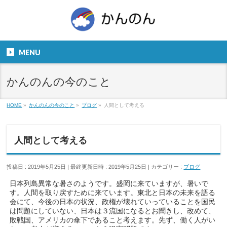
お気軽にお問い合わせください。
TEL
06-6831-5799
MENU
９：００～１８：００
かんのんの今のこと
HOME
»
かんのんの今のこと
»
ブログ
»
人間として考える
人間として考える
投稿日 : 2019年5月25日
最終更新日時 : 2019年5月25日
カテゴリー :
ブログ
日本列島異常な暑さのようです。盛岡に来ていますが、暑いで
す。人間を取り戻すために来ています。東北と日本の未来を語る
会にて、今後の日本の状況、政権が壊れていっていることを国民
は問題にしていない、日本は３流国になるとお聞きし、改めて、
敗戦国、アメリカの傘下であること考えます。先ず、働く人がい