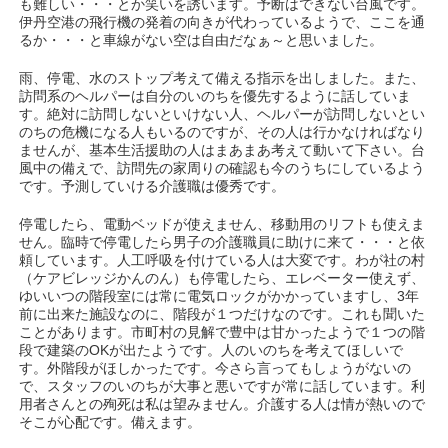
も難しい・・・とか笑いを誘います。予断はできない台風です。
伊丹空港の飛行機の発着の向きが代わっているようで、ここを通
るか・・・と車線がない空は自由だなぁ～と思いました。
雨、停電、水のストップ考えて備える指示を出しました。また、
訪問系のヘルパーは自分のいのちを優先するように話していま
す。絶対に訪問しないといけない人、ヘルパーが訪問しないとい
のちの危機になる人もいるのですが、その人は行かなければなり
ませんが、基本生活援助の人はまあまあ考えて動いて下さい。台
風中の備えで、訪問先の家周りの確認も今のうちにしているよう
です。予測していける介護職は優秀です。
停電したら、電動ベッドが使えません、移動用のリフトも使えま
せん。臨時で停電したら男子の介護職員に助けに来て・・・と依
頼しています。人工呼吸を付けている人は大変です。わが社の村
（ケアビレッジかんのん）も停電したら、エレベーター使えず、
ゆいいつの階段室には常に電気ロックがかかっていますし、3年
前に出来た施設なのに、階段が１つだけなのです。これも聞いた
ことがあります。市町村の見解で豊中は甘かったようで１つの階
段で建築のOKが出たようです。人のいのちを考えてほしいで
す。外階段がほしかったです。今さら言ってもしょうがないの
で、スタッフのいのちが大事と悪いですが常に話しています。利
用者さんとの殉死は私は望みません。介護する人は情が熱いので
そこが心配です。備えます。