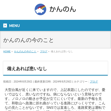
お気軽にお問い合わせください。
TEL
06-6831-5799
MENU
９：００～１８：００
かんのんの今のこと
HOME
»
かんのんの今のこと
»
ブログ
»
備えあれば患いなし
備えあれば患いなし
投稿日 : 2024年8月29日
最終更新日時 : 2024年8月29日
カテゴリー :
ブログ
大型台風が近くに来ていますので、上記表題にしたのですが、憂
いではなく、患いなのですね。病にならないという意味なので
す。ノロノロの動きが予定が立てにくいです。最新の予報を見
て、和歌山へ急激に折れ曲がっている進路にびっくりです。こん
なの見たことがないです。SNSでは直進しろ、進路変更は運転で