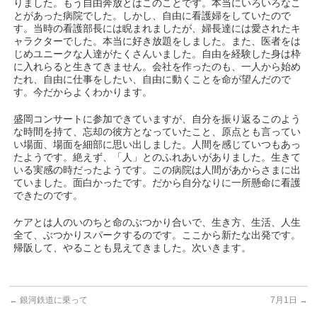
りました。もう自由奔放とはこのことです。本当にいろいろなこ
とがあった病院でした。しかし、自由に看護婦をしていたので
す。当時の看護部長には睨まれましたが、婦長達には愛されたキ
ャラクターでした。本当に好き放題をしました。また、医者をは
じめユニークな人達がたくさんいました。自由を経験した身は枠
に入れらると生きてきません。会社を作ったのも、一人から始め
たれ、自由に仕事をしたい、自由に動くことを命が望んだので
す。今だからよくわかります。
盛岡コンサートに参加できていますが、自分を振り返るこのよう
な時間を持て、忘却の彼方となっていたこと、原点とも言ってい
い場面、場面を細部に思い出しました。人間を感じていつもあっ
たようです。絶えず、「人」とのふれあいがありました。生きて
いる実感の時だったようです。この病院は人間があからさまに出
ていました。面白かったです。だから自分なりに一所懸命に看護
できたのです。
ケアとは人のいのちと命のぶつかり合いで、生き方、生活、人生
全て、ぶつかりスパークするのです。ここから新たな出発です。
帰阪して、やることも見えてきました。次いきます。
←
銀河鉄道に乗って
7月1日
→