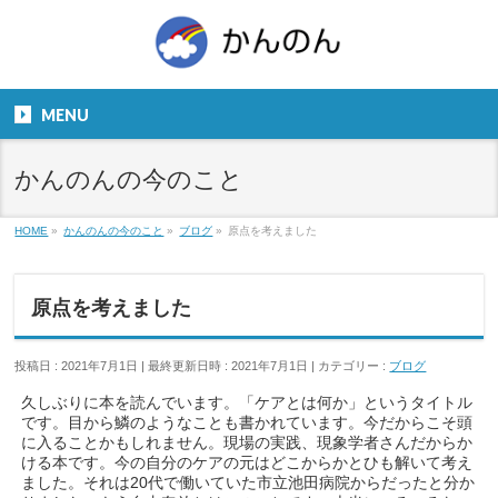
お気軽にお問い合わせください。
TEL
06-6831-5799
MENU
９：００～１８：００
かんのんの今のこと
HOME
»
かんのんの今のこと
»
ブログ
»
原点を考えました
原点を考えました
投稿日 : 2021年7月1日
最終更新日時 : 2021年7月1日
カテゴリー :
ブログ
久しぶりに本を読んでいます。「ケアとは何か」というタイトル
です。目から鱗のようなことも書かれています。今だからこそ頭
に入ることかもしれません。現場の実践、現象学者さんだからか
ける本です。今の自分のケアの元はどこからかとひも解いて考え
ました。それは20代で働いていた市立池田病院からだったと分か