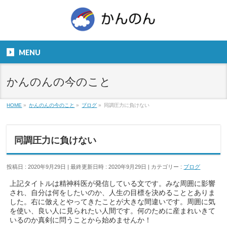
お気軽にお問い合わせください。
TEL
06-6831-5799
MENU
９：００～１８：００
かんのんの今のこと
HOME
»
かんのんの今のこと
»
ブログ
»
同調圧力に負けない
同調圧力に負けない
投稿日 : 2020年9月29日
最終更新日時 : 2020年9月29日
カテゴリー :
ブログ
上記タイトルは精神科医が発信している文です。みな周囲に影響
され、自分は何をしたいのか、人生の目標を決めることとありま
した。右に倣えとやってきたことが大きな間違いです。周囲に気
を使い、良い人に見られたい人間です。何のために産まれいきて
いるのか真剣に問うことから始めませんか！