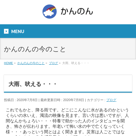
お気軽にお問い合わせください。
TEL
06-6831-5799
MENU
９：００～１８：００
かんのんの今のこと
HOME
»
かんのんの今のこと
»
ブログ
»
大雨、吠える・・・
大雨、吠える・・・
投稿日 : 2020年7月8日
最終更新日時 : 2020年7月8日
カテゴリー :
ブログ
これでもかと、降る雨です。どこにこんなに水があるのかという
くらいの水いえ、濁流の映像を見ます。言い方は悪いですが、人
間なんかちょろい・・・特養で助かった人のインタビューを聞
き、怖さが伝わります。年老いて怖い水の中で亡くなっていく
様・・・あっという間とはよく聞きます。災害は人ごとではな