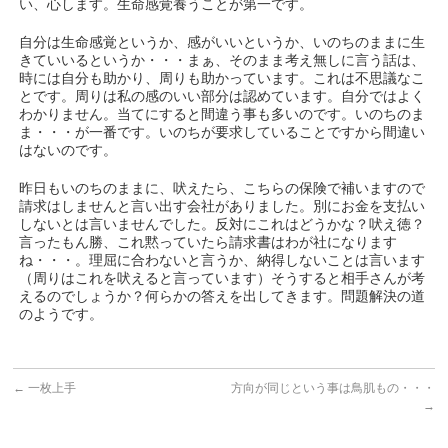
い、心します。生命感覚養うことが第一です。
自分は生命感覚というか、感がいいというか、いのちのままに生
きていいるというか・・・まぁ、そのまま考え無しに言う話は、
時には自分も助かり、周りも助かっています。これは不思議なこ
とです。周りは私の感のいい部分は認めています。自分ではよく
わかりません。当てにすると間違う事も多いのです。いのちのま
ま・・・が一番です。いのちが要求していることですから間違い
はないのです。
昨日もいのちのままに、吠えたら、こちらの保険で補いますので
請求はしませんと言い出す会社がありました。別にお金を支払い
しないとは言いませんでした。反対にこれはどうかな？吠え徳？
言ったもん勝、これ黙っていたら請求書はわが社になります
ね・・・。理屈に合わないと言うか、納得しないことは言います
（周りはこれを吠えると言っています）そうすると相手さんが考
えるのでしょうか？何らかの答えを出してきます。問題解決の道
のようです。
←
一枚上手
方向が同じという事は鳥肌もの・・・
→