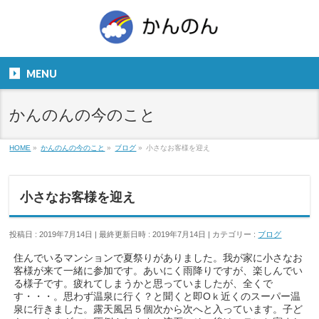
お気軽にお問い合わせください。
TEL
06-6831-5799
MENU
９：００～１８：００
かんのんの今のこと
HOME
»
かんのんの今のこと
»
ブログ
»
小さなお客様を迎え
小さなお客様を迎え
投稿日 : 2019年7月14日
最終更新日時 : 2019年7月14日
カテゴリー :
ブログ
住んでいるマンションで夏祭りがありました。我が家に小さなお
客様が来て一緒に参加です。あいにく雨降りですが、楽しんでい
る様子です。疲れてしまうかと思っていましたが、全くで
す・・・。思わず温泉に行く？と聞くと即Oｋ近くのスーパー温
泉に行きました。露天風呂５個次から次へと入っています。子ど