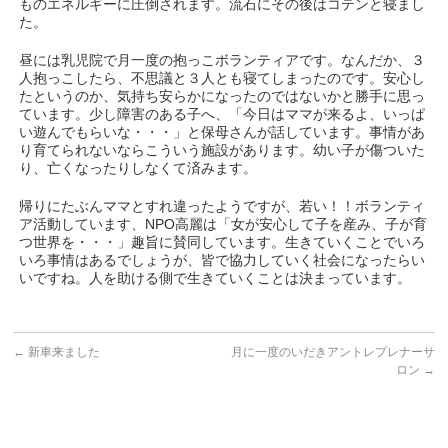
ものエネルギーに圧倒されます。流石にその後はコテンと寝まし
た。
昼には乳児院で月一度の抱っこボランティアです。なんだか、３
人抱っこしたら、不思議と３人とも寝てしまったのです。安心し
たというのか、気持ち安らかになったのではないかと勝手に思っ
ています。少し障害のある子へ、「今日はママが来るよ、いっぱ
い遊んでもらいな・・・」と保母さんが話しています。事情があ
り育てられないならこういう施設があります。幼い子が傷ついた
り、亡くなったりしなくて済みます。
帰りにたぶんママとすれ違ったようですが、若い！！ボランティ
ア活動しています、NPO高麗は「女が安心して子を産み、子が育
つ世界を・・・」趣旨に賛同しています。生きていくことでいろ
いろ事情はあるでしょうが、皆で協力していく社会になったらい
いですね。人を助ける側で生きていくことは決まっています。
←
新車来ました
月に一度のいだきアントレプレナーサ
ロン
→