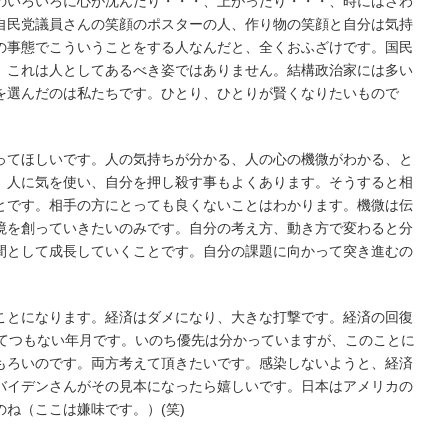
のいろいろに心が沈んだり・・・、上がったり・・・、時にはざわ
自民党議員さんの笑顔のポスターの人、作り物の笑顔と自分は気持
の事態でこういうことをする人なんだと、全くおふざけです。国民
、これは人としてあるべき姿ではありません。結構政治家には多い
を選んだのは私たちです。ひとり、ひとりが賢くなりたいもので
ってほしいです。人の気持ちが分かる、人の心の機微がわかる、と
、人に気を使い、自分を押し殺す事もよくあります。そうすると相
とです。相手の方にとっても良くないことはわかります。機微は伝
境を創っていきたいのみです。自分の考え方、動き方で変わると分
間として成長していくことです。自分の課題に向かって突き進むの
ことになります。経済はダメになり、大きな打撃です。経済の回復
とてつもない年月です。いのち優先は分かっていますが、このことに
もろいのです。両方考えて頂きたいです。感染しないようと、経済
バイデンさんがその見本になったら嬉しいです。日本はアメリカの
ね（ここは嫌味です。）(笑)