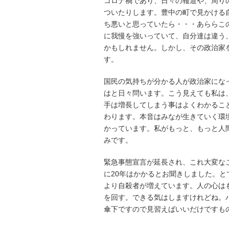
コロナ禍であり、日々の報道や、周り
ついたりします。豊中の町で見かける
ち悪いと思っていたら・・・あららこ
に我慢を強いっていて、自分達は違う
かもしれません。しかし、その政治家
す。
国民の気持ちが分かる人が政治家にな
はと日々問います。こう見えても私は
手は増長してしまう事はよくわかるこ
わります。本音はみなが生きていく環
かっています。私がもっと、もっと人
みです。
緊急事態宣言が延長され、これ大変な
に20年はかかるとお聞きしました。
より自殺者が増えています。人の心は
を回す。できる気はしますけれどね。
傘下ですので見習えばいいだけですもの