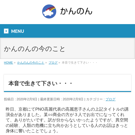
お気軽にお問い合わせください。
TEL
06-6831-5799
MENU
９：００～１８：００
かんのんの今のこと
HOME
»
かんのんの今のこと
»
ブログ
»
本音で生きて下さい・・・
本音で生きて下さい・・・
投稿日 : 2020年2月9日
最終更新日時 : 2020年2月9日
カテゴリー :
ブログ
昨日、京都にてPNO高麗代表の高麗恵子さんの上記タイトルの講
演会がありました。某○○商会の方が３人でお出でになってくれ
て、ありがたいです。訳が分からないかったようですが、異空間
の経験、人類の危機に立ち向かおうとしている人のお話はきっと
身体に響いたことでしょう。