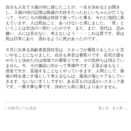
自分も人生で３歳の頃に感じたことが、一生を決めるとお聞き
し、３歳の頃の記憶は親戚の大好きだったおじいちゃんが亡くな
って、そのころの棺桶は筒状で座っていた事を、今だに強烈に覚
えています。人は死ぬこと、あっけないと感じました。「死」と
いうことは生活の一部だったのです。まだ、まだ、現代は、忌み
嫌い、人には見せない、考えないよう・・・これは変です。昔は
死は日常にあり、流れるように死があったのです。
６月に出来る高齢者賃貸住宅は、スタッフが看取りをしたいと言
いやることになりました。自分も本音は看取りです。在宅介護を
やろうと決めたのは地域での看取りです。その気持ちは消えてい
ません。今、その施設に向かって準備中です。正直お金もなく、
借金ですが、妥協することなくやっていきます。人間として、最
後の時を過ごす場として考えるならば、最高の場とケアをしてい
きます。ないないずくしですが、ある宝ものは温かいスタッフ達
です。一番大事な事です。決めたら前に進むよりありません。
←
比叡平にてお茶会
男と女、女と男
→