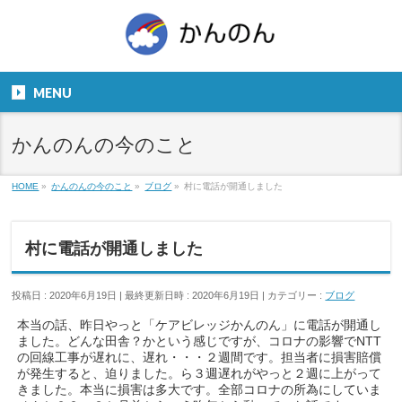
お気軽にお問い合わせください。
TEL
06-6831-5799
MENU
９：００～１８：００
かんのんの今のこと
HOME
»
かんのんの今のこと
»
ブログ
»
村に電話が開通しました
村に電話が開通しました
投稿日 : 2020年6月19日
最終更新日時 : 2020年6月19日
カテゴリー :
ブログ
本当の話、昨日やっと「ケアビレッジかんのん」に電話が開通し
ました。どんな田舎？かという感じですが、コロナの影響でNTT
の回線工事が遅れに、遅れ・・・２週間です。担当者に損害賠償
が発生すると、迫りました。ら３週遅れがやっと２週に上がって
きました。本当に損害は多大です。全部コロナの所為にしていま