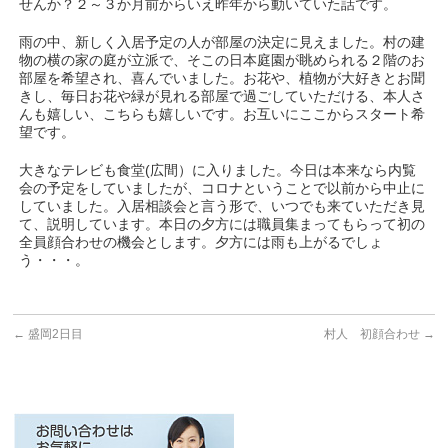
せんか？２～３か月前からいえ昨年から動いていた話です。
雨の中、新しく入居予定の人が部屋の決定に見えました。村の建
物の横の家の庭が立派で、そこの日本庭園が眺められる２階のお
部屋を希望され、喜んでいました。お花や、植物が大好きとお聞
きし、毎日お花や緑が見れる部屋で過ごしていただける、本人さ
んも嬉しい、こちらも嬉しいです。お互いにここからスタート希
望です。
大きなテレビも食堂(広間）に入りました。今日は本来なら内覧
会の予定をしていましたが、コロナということで以前から中止に
していました。入居相談会と言う形で、いつでも来ていただき見
て、説明しています。本日の夕方には職員集まってもらって初の
全員顔合わせの機会とします。夕方には雨も上がるでしょ
う・・・。
←
盛岡2日目
村人 初顔合わせ
→