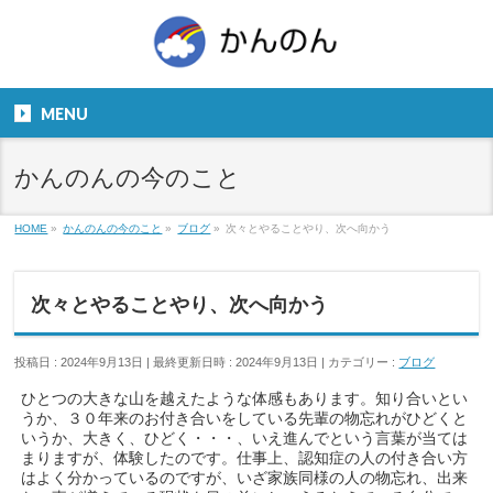
お気軽にお問い合わせください。
TEL
06-6831-5799
MENU
９：００～１８：００
かんのんの今のこと
HOME
»
かんのんの今のこと
»
ブログ
»
次々とやることやり、次へ向かう
次々とやることやり、次へ向かう
投稿日 : 2024年9月13日
最終更新日時 : 2024年9月13日
カテゴリー :
ブログ
ひとつの大きな山を越えたような体感もあります。知り合いとい
うか、３０年来のお付き合いをしている先輩の物忘れがひどくと
いうか、大きく、ひどく・・・、いえ進んでという言葉が当ては
まりますが、体験したのです。仕事上、認知症の人の付き合い方
はよく分かっているのですが、いざ家族同様の人の物忘れ、出来