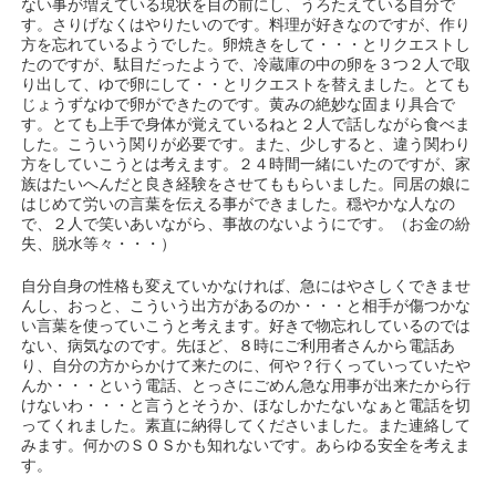
ない事が増えている現状を目の前にし、うろたえている自分で
す。さりげなくはやりたいのです。料理が好きなのですが、作り
方を忘れているようでした。卵焼きをして・・・とリクエストし
たのですが、駄目だったようで、冷蔵庫の中の卵を３つ２人で取
り出して、ゆで卵にして・・とリクエストを替えました。とても
じょうずなゆで卵ができたのです。黄みの絶妙な固まり具合で
す。とても上手で身体が覚えているねと２人で話しながら食べま
した。こういう関りが必要です。また、少しすると、違う関わり
方をしていこうとは考えます。２４時間一緒にいたのですが、家
族はたいへんだと良き経験をさせてももらいました。同居の娘に
はじめて労いの言葉を伝える事ができました。穏やかな人なの
で、２人で笑いあいながら、事故のないようにです。（お金の紛
失、脱水等々・・・）
自分自身の性格も変えていかなければ、急にはやさしくできませ
んし、おっと、こういう出方があるのか・・・と相手が傷つかな
い言葉を使っていこうと考えます。好きで物忘れしているのでは
ない、病気なのです。先ほど、８時にご利用者さんから電話あ
り、自分の方からかけて来たのに、何や？行くっていっていたや
んか・・・という電話、とっさにごめん急な用事が出来たから行
けないわ・・・と言うとそうか、ほなしかたないなぁと電話を切
ってくれました。素直に納得してくださいました。また連絡して
みます。何かのＳＯＳかも知れないです。あらゆる安全を考えま
す。