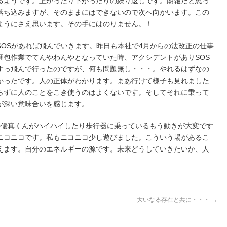
るようです。上がったり下がったりの繰り返しです。朗報だと思っ
落ち込みますが、そのままにはできないので次へ向かいます。この
ようにさえ思います。その手にはのりません。！
SOSがあれば飛んでいきます。昨日も本社で4月からの法改正の仕事
梱包作業でてんやわんやとなっていた時、アクシデントがありSOS
すっ飛んで行ったのですが、何も問題無し・・・。やれるはずなの
かったです。人の正体がわかります。まあ行けて様子も見れました
らずに人のことをこき使うのはよくないです。そしてそれに乗って
が深い意味合いを感じます。
の優真くんがハイハイしたり歩行器に乗っているもう動きが大変です
ニコニコです。私もニコニコ少し遊びました。こういう場があるこ
えます。自分のエネルギーの源です。未来どうしていきたいか、人
大いなる存在と共に・・・
→