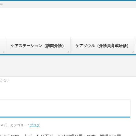
中
）
ケアステーション（訪問介護）
ケアソウル（介護員育成研修）
しかない
月28日
カテゴリー :
ブログ