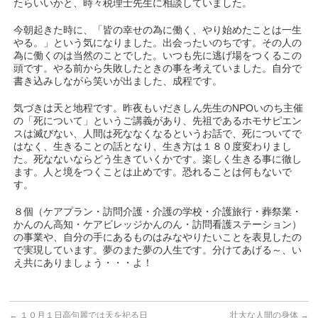
たらいいかと、時々税理士先生に相談していました。
今朝起きた時に、「皆の幸せの為に働く、やり始めたことは一生
やる。」という気になりました。出会ったいのちです。その人の
為に働くのは当然のことでした。いつも先に逃げ場をつくるこの
頭です。やる前から失敗したときの事を考えていました。自分で
書き込みしながら笑いが出ました、成程です。
気づきは天と地程です。昨夜もいだきしん先生のNPOいのち主催
の「死について」というご講義があり、先祖であるホモサピエン
スは滅びない、人間は死ななくなるというお話で、死についてで
はなく、生きることの話となり、生き方は１８０度変わりまし
た。死なないならどう生きていくかです。楽しく生きる事に徹し
ます。人と境をつくことは止めです。恐れることは何もないで
す。
８個（ケアプラン・訪問介護・介護の学校・介護旅行・葬祭業・
かんのん高知・ケアビレッジかんのん・訪問看護ステーション）
の事業や、自分の手にあるものはみなやりたいことを表見したの
で実現しています。夢のまた夢の人生です。分けてあげる～、い
え共にありましょう・・・よ！
←
１０月１日高句麗では天を祀る日
壮大な人間の身体
→