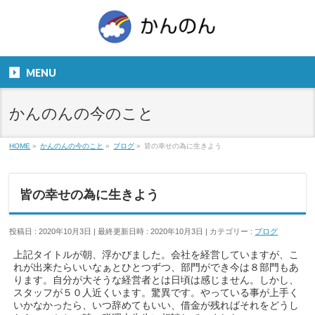
お気軽にお問い合わせください。
TEL
06-6831-5799
MENU
９：００～１８：００
かんのんの今のこと
HOME
»
かんのんの今のこと
»
ブログ
»
皆の幸せの為に生きよう
皆の幸せの為に生きよう
投稿日 : 2020年10月3日
最終更新日時 : 2020年10月3日
カテゴリー :
ブログ
上記タイトルが朝、浮かびました。会社を経営していますが、こ
れが出来たらいいなぁとひとつずつ、部門ができ今は８部門もあ
ります。自分が大そうな経営者とは日頃は感じません。しかし、
スタッフが５０人近くいます。驚異です。やっている事が上手く
いかなかったら、いつ辞めてもいい、借金が残ればそれをどうし