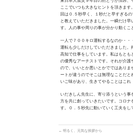
東日本大震災９年目の黙とうが済み、
ここでいつも大きなヒントを頂きます
回は０.５秒早く、１秒だと早すぎる
と教えていただきました。一瞬だけ早
す。人の事や周りの事が分かり動くこ
一人で７００キロ運転するなのか・・
運転も少しだけしていただきました。
高知で仕事をしています。私はもとも
の優秀なアーチストです。それが介護
ので、いいとか悪いとかでではありま
ートが違うのでそこは無理なことだと
いご味があり、生きてやることはこれ
いだきしん先生に、寄り添うという事
方を共に創っていきたいです。コロナ
す。０．５秒先に動いていく工夫をし
←
明るく、元気な挨拶から