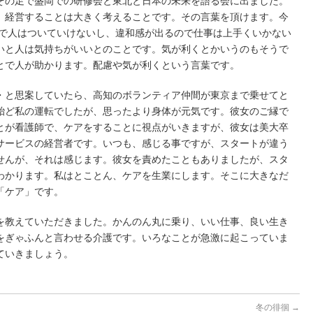
その足で盛岡での研修会と東北と日本の未来を語る会に出ました。
。経営することは大きく考えることです。その言葉を頂けます。今
ので人はついていけないし、違和感が出るので仕事は上手くいかない
いと人は気持ちがいいとのことです。気が利くとかいうのもそうで
とで人が助かります。配慮や気が利くという言葉です。
・と思案していたら、高知のボランティア仲間が東京まで乗せてと
殆ど私の運転でしたが、思ったより身体が元気です。彼女のご縁で
とが看護師で、ケアをすることに視点がいきますが、彼女は美大卒
サービスの経営者です。いつも、感じる事ですが、スタートが違う
せんが、それは感じます。彼女を責めたこともありましたが、スタ
わかります。私はとことん、ケアを生業にします。そこに大きなだ
「ケア」です。
を教えていただきました。かんのん丸に乗り、いい仕事、良い生き
をぎゃふんと言わせる介護です。いろなことが急激に起こっていま
ていきましょう。
冬の徘徊
→