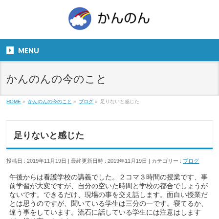
お気軽にお問い合わせください。
TEL
06-6831-5799
MENU
９：００～１８：００
かんのんの今のこと
HOME
»
かんのんの今のこと
»
ブログ
»
足りないと感じた
足りないと感じた
投稿日 : 2019年11月19日
最終更新日時 : 2019年11月19日
カテゴリー :
ブログ
午後からは看護学校の講義でした。２コマ３時間の授業です、事
前学習が大変ですが、自分の空いた時間と学校の都合でしょうが
ないです。できるだけ、現場の事を交え話します。面白い授業だ
とは思うのですが、聞いている学生は三分の一です。寝てるか、
違う事をしています。流石に話している学生には注意はします