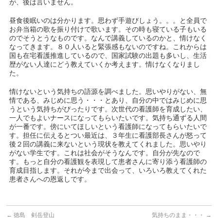
が、後は言いません。
昼食後眠いのは分かります。思わず手遊びしょう。。。と全員で
お弁当箱の歌を振り付けで歌います。その時も寝ている子もいる
のでそうとうなものです。なんで講義しているのかと、情けなく
なってきます。８０人いると緊張感もないのですね。これからは
国も在宅看護推進しているので、国家試験の出題も多いし、生活
歴がない人達にどう教えていくか考えます。情けなくなりまし
た。
情けないという気持ちの語源を調べました。思いやりがない、無
情である、みじめに思う・・・とあり、自分の中ではみじめに思
うという気持ちがぴったりです。次世代の看護師を育成したい、
一人でもよいナースになってもらいたいです。気持ち通ずる人間
が一番です。傍にいてほしいという看護師になってもらいたいで
す。担任に伝えるとつい最近は、３年生に看護部長さんが怒って
後２回の講義に来ないという現状を教えてくれました。思いやり
がない学生です。これは社会がそうなんです。自分が先なので
す。もっと自分の看護観を表現して患者さんに寄り添う看護師の
育成目指します。それが今まで出会って、いろいろ教えてくれた
患者さんへの恩返しです。
←
徳島 剣岳登山
気持ちのまま・・・
→