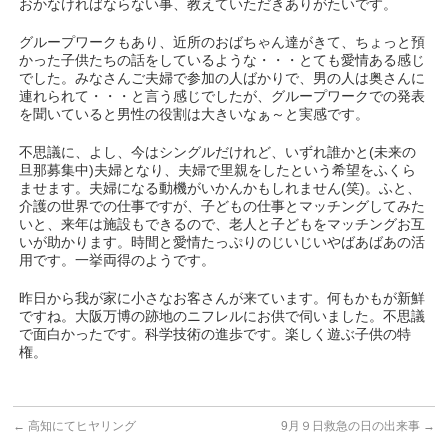
おかなければならない事、教えていただきありがたいです。
グループワークもあり、近所のおばちゃん達がきて、ちょっと預
かった子供たちの話をしているような・・・とても愛情ある感じ
でした。みなさんご夫婦で参加の人ばかりで、男の人は奥さんに
連れられて・・・と言う感じでしたが、グループワークでの発表
を聞いていると男性の役割は大きいなぁ～と実感です。
不思議に、よし、今はシングルだけれど、いずれ誰かと(未来の
旦那募集中)夫婦となり、夫婦で里親をしたという希望をふくら
ませます。夫婦になる動機がいかんかもしれません(笑)。ふと、
介護の世界での仕事ですが、子どもの仕事とマッチングしてみた
いと、来年は施設もできるので、老人と子どもをマッチングお互
いが助かります。時間と愛情たっぷりのじいじいやばあばあの活
用です。一挙両得のようです。
昨日から我が家に小さなお客さんが来ています。何もかもが新鮮
ですね。大阪万博の跡地のニフレルにお供で伺いました。不思議
で面白かったです。科学技術の進歩です。楽しく遊ぶ子供の特
権。
←
高知にてヒヤリング
9月９日救急の日の出来事
→