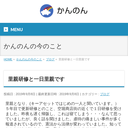
お気軽にお問い合わせください。
TEL
06-6831-5799
MENU
９：００～１８：００
かんのんの今のこと
HOME
»
かんのんの今のこと
»
ブログ
»
里親研修と一日里親です
里親研修と一日里親です
投稿日 : 2019年9月8日
最終更新日時 : 2019年9月8日
カテゴリー :
ブログ
里親となり、(キーアセットではじめの一人と聞いています。）
５年目で更新研修とのこと、空堀商店街の近くで１日研修を受け
ました。昨夜も遅く帰阪し、これは寝てしまう・・・なんて思っ
ていましたが、良く話を聞けました。虐待の痛ましい事件が多く
報道されているので、憲法から法律が変わっていました。知って