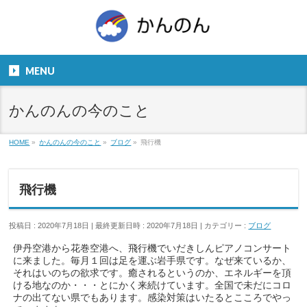
お気軽にお問い合わせください。
TEL
06-6831-5799
MENU
９：００～１８：００
かんのんの今のこと
HOME
»
かんのんの今のこと
»
ブログ
»
飛行機
飛行機
投稿日 : 2020年7月18日
最終更新日時 : 2020年7月18日
カテゴリー :
ブログ
伊丹空港から花巻空港へ、飛行機でいだきしんピアノコンサート
に来ました。毎月１回は足を運ぶ岩手県です。なぜ来ているか、
それはいのちの欲求です。癒されるというのか、エネルギーを頂
ける地なのか・・・とにかく来続けています。全国で未だにコロ
ナの出てない県でもあります。感染対策はいたるとこころでやっ