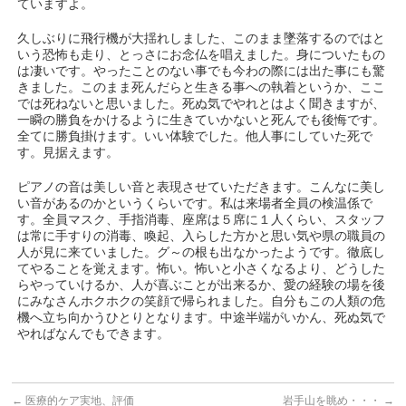
ていますよ。
久しぶりに飛行機が大揺れしました、このまま墜落するのではと
いう恐怖も走り、とっさにお念仏を唱えました。身についたもの
は凄いです。やったことのない事でも今わの際には出た事にも驚
きました。このまま死んだらと生きる事への執着というか、ここ
では死ねないと思いました。死ぬ気でやれとはよく聞きますが、
一瞬の勝負をかけるように生きていかないと死んでも後悔です。
全てに勝負掛けます。いい体験でした。他人事にしていた死で
す。見据えます。
ピアノの音は美しい音と表現させていただきます。こんなに美し
い音があるのかというくらいです。私は来場者全員の検温係で
す。全員マスク、手指消毒、座席は５席に１人くらい、スタッフ
は常に手すりの消毒、喚起、入らした方かと思い気や県の職員の
人が見に来ていました。グ～の根も出なかったようです。徹底し
てやることを覚えます。怖い。怖いと小さくなるより、どうした
らやっていけるか、人が喜ぶことが出来るか、愛の経験の場を後
にみなさんホクホクの笑顔で帰られました。自分もこの人類の危
機へ立ち向かうひとりとなります。中途半端がいかん、死ぬ気で
やればなんでもできます。
←
医療的ケア実地、評価
岩手山を眺め・・・
→