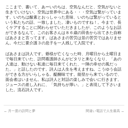
ここまで、書いて、あーいのちは、空気なんだと、空気がないと
生きていけない、空気は世界中にある・・・空気は繋がっていま
す。いのちは酸素とおっしゃった意味、いのちは繋がっていると
いう私たちの話、一致しました。凄いものですね！。今まで、長
くケアすることに関わらせていただきましたが、このようなお話
ができるなんて、このお客さんは８６歳の田舎から出てきた自称
ばあさまと言ってます。ばあさまの苦労は並の苦労ではありませ
ん。今だに要介護３の息子を一人残して入院です。
ばあさまは詩人です。爺様が亡くなった時、月曜日から土曜日ま
で毎日来ていた、訪問看護師さんがピタリと来なくなり、「あの
人達は、動けない私達に毎日来てくれた、一陣の幸せの風だっ
た。」と話したのです。詩人は人生を考えますね。こうゆう会話
ができる方がいらしゃる。醍醐味です。能登から来ているので、
面会者はいません。私は詩人と対話の楽しみで会いに行きます。
ジュースの差し入れに、「気持ちが厚い。」と表現して下さいま
した。流石詩人です。
←
月一度の訪問と夢
間違い電話で人生最高
→