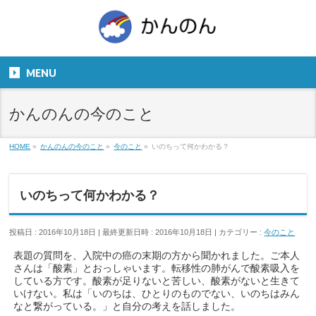
お気軽にお問い合わせください。
TEL
06-6831-5799
MENU
９：００～１８：００
かんのんの今のこと
HOME
»
かんのんの今のこと
»
今のこと
»
いのちって何かわかる？
いのちって何かわかる？
投稿日 : 2016年10月18日
最終更新日時 : 2016年10月18日
カテゴリー :
今のこと
表題の質問を、入院中の癌の末期の方から聞かれました。ご本人
さんは「酸素」とおっしゃいます。転移性の肺がんで酸素吸入を
している方です。酸素が足りないと苦しい、酸素がないと生きて
いけない。私は「いのちは、ひとりのものでない、いのちはみん
なと繋がっている。」と自分の考えを話しました。